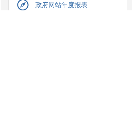
政府网站年度报表
交通运输
巴楚县交通运输局关于注销超六个月逾期未审验车辆《道路运输证》的公告
2026-03-16
巴楚县公交线路及停靠站点信息
2025-07-25
巴楚县交通运输局业务办理一次性告知公示
2025-07-24
巴楚县城市客运出租车运营证核发情况公示
2025-07-24
巴楚县道路旅客运输业户列表
2025-07-24
巴楚县货运辅助业户信息
2025-07-24