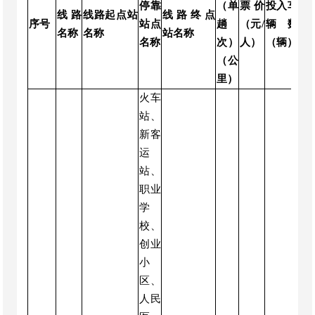
停靠
（单
票价
投入车
线路
线路起点站
线路终点
备
序号
站点
趟
（元/
辆数
名称
名称
站名称
注
名称
次）
人）
（辆）
（公
里）
火车
站、
新客
运
站、
职业
学
校、
创业
小
区、
人民