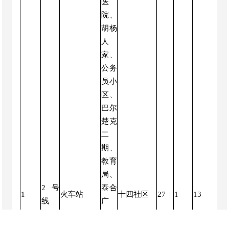
医
院、
胡杨
人
家、
公务
员小
区、
巴尔
楚克
二
期、
教育
局、
正
2号
泰合
常
1
火车站
十四社区
27
1
13
线
广
营
场、
运
未来