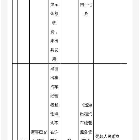
显示
四十七
金额
条
收
费，
未出
具发
票
巡游
出租
汽车
经营
者起
《巡游
讫点
出租汽
均不
车经营
新喀巴交
在许
服务管
罚款人民币叁