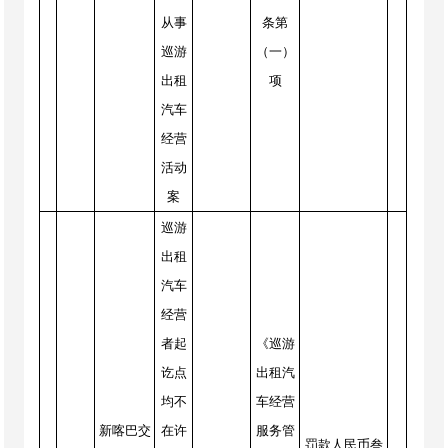
从事
条第
巡游
（一）
出租
项
汽车
经营
活动
案
巡游
出租
汽车
经营
者起
《巡游
讫点
出租汽
均不
车经营
新喀巴交
在许
服务管
罚款人民币叁