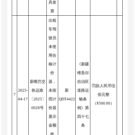
具发
票
出租
车驾
驶员
未使
用合
格计
《新疆
价
维吾尔
新喀巴交
器，
自治区
罚款人民币伍
2025-
执运政
未按
新
道路运
7
佰元整
04-17
〔2025〕
照计
QDT4422
输条
（¥500.00）
0028号
价器
例》第
显示
四十七
金额
条
收