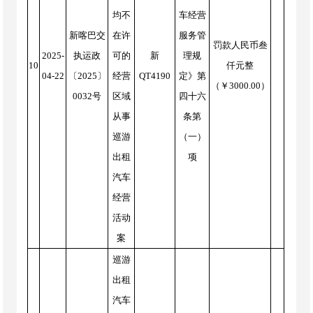
均不
车经营
新喀巴交
在许
服务管
罚款人民币叁
2025-
执运政
可的
新
理规
10
仟元整
04-22
〔2025〕
经营
QT4190
定》第
（￥3000.00）
0032号
区域
四十六
从事
条第
巡游
（一）
出租
项
汽车
经营
活动
案
巡游
出租
汽车