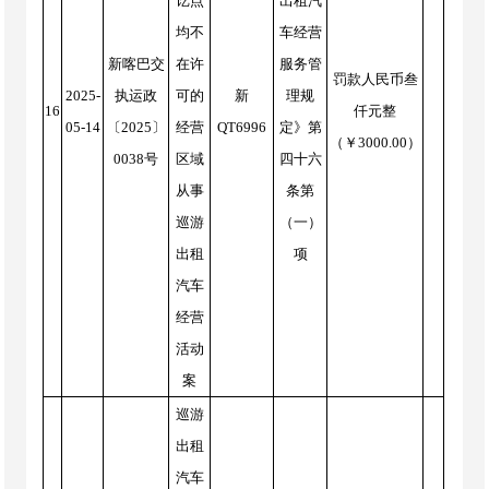
讫点
出租汽
均不
车经营
新喀巴交
在许
服务管
罚款人民币叁
2025-
执运政
可的
新
理规
16
仟元整
05-14
〔2025〕
经营
QT6996
定》第
（￥3000.00）
0038号
区域
四十六
从事
条第
巡游
（一）
出租
项
汽车
经营
活动
案
巡游
出租
汽车