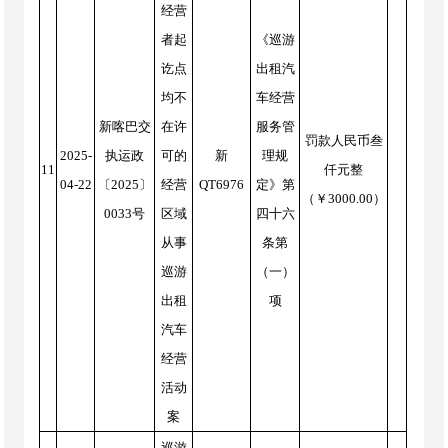
经营
者起
《巡游
讫点
出租汽
均不
车经营
新喀巴交
在许
服务管
罚款人民币叁
2025-
执运政
可的
新
理规
11
仟元整
04-22
〔2025〕
经营
QT6976
定》第
（￥3000.00）
0033号
区域
四十六
从事
条第
巡游
（一）
出租
项
汽车
经营
活动
案
巡游