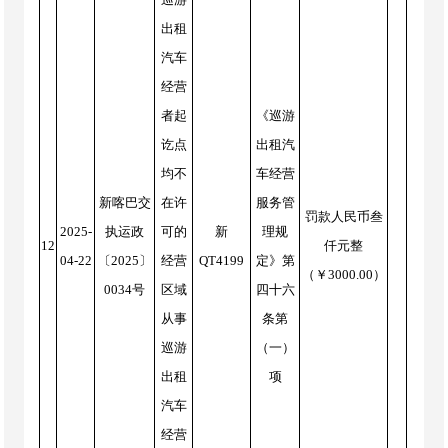
出租
汽车
经营
者起
《巡游
讫点
出租汽
均不
车经营
新喀巴交
在许
服务管
罚款人民币叁
2025-
执运政
可的
新
理规
12
仟元整
04-22
〔2025〕
经营
QT4199
定》第
（￥3000.00）
0034号
区域
四十六
从事
条第
巡游
（一）
出租
项
汽车
经营