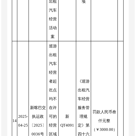
出租
项
汽车
经营
活动
案
巡游
出租
汽车
经营
者起
《巡游
讫点
出租汽
均不
车经营
新喀巴交
在许
服务管
罚款人民币叁
2025-
执运政
可的
新
理规
14
仟元整
04-25
〔2025〕
经营
QT4091
定》第
（￥3000.00）
0036号
区域
四十六