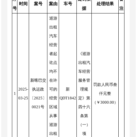
时间
案号
案由
车号
处理结果
号
据
注
巡游
出租
汽车
经营
者起
《巡游
讫点
出租汽
均不
车经营
新喀巴交
在许
服务管
罚款人民币叁
2025-
执运政
可的
新
理规
1
仟元整
03-25
〔2025〕
经营
QDT1842
定》第
（￥3000.00）
0021号
区域
四十六
从事
条第
巡游
（一）
出租
项