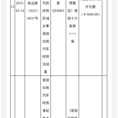
2025-
执运政
可的
新
理规
15
仟元整
05-14
〔2025〕
经营
QT6803
定》第
（￥3000.00）
0037号
区域
四十六
从事
条第
巡游
（一）
出租
项
汽车
经营
活动
案
巡游
出租
汽车
经营
者起
《巡游