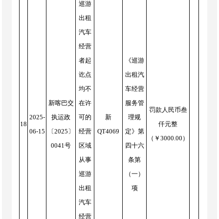
巡游
出租
汽车
经营
者起
《巡游
讫点
出租汽
均不
车经营
新喀巴交
在许
服务管
罚款人民币叁
2025-
执运政
可的
新
理规
18
仟元整
06-15
〔2025〕
经营
QT4069
定》第
（￥3000.00）
0041号
区域
四十六
从事
条第
巡游
（一）
出租
项
汽车
经营