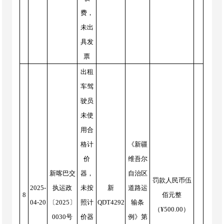
费，
未出
具发
票
出租
车驾
驶员
未使
用合
格计
《新疆
价
维吾尔
新喀巴交
器，
自治区
罚款人民币伍
2025-
执运政
未按
新
道路运
8
佰元整
04-20
〔2025〕
照计
QDT4292
输条
（¥500.00）
0030号
价器
例》第