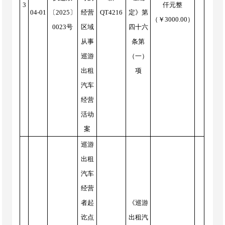
3
仟元整
04-01
〔2025〕
经营
QT4216
定》第
（￥3000.00）
0023号
区域
四十六
从事
条第
巡游
（一）
出租
项
汽车
经营
活动
案
巡游
出租
汽车
经营
者起
《巡游
讫点
出租汽