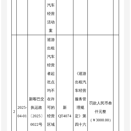
汽车
经营
活动
案
巡游
出租
汽车
经营
者起
《巡游
讫点
出租汽
均不
车经营
新喀巴交
在许
服务管
罚款人民币叁
2025-
执运政
可的
新
理规
2
仟元整
04-01
〔2025〕
经营
QT4074
定》第
（￥3000.00）
0022号
区域
四十六