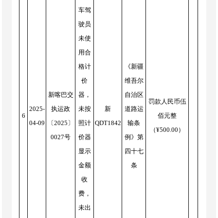
车驾
驶员
未使
用合
格计
《新疆
价
维吾尔
新喀巴交
器，
自治区
罚款人民币伍
2025-
执运政
未按
新
道路运
6
佰元整
04-09
〔2025〕
照计
QDT1842
输条
（¥500.00）
0027号
价器
例》第
显示
四十七
金额
条
收
费，
未出