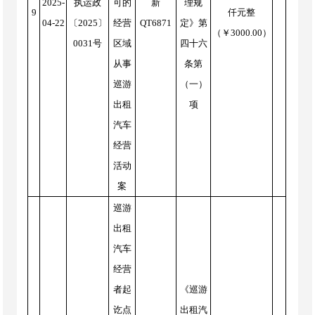
2025-
执运政
可的
新
理规
9
仟元整
04-22
〔2025〕
经营
QT6871
定》第
（￥3000.00）
0031号
区域
四十六
从事
条第
巡游
（一）
出租
项
汽车
经营
活动
案
巡游
出租
汽车
经营
者起
《巡游
讫点
出租汽