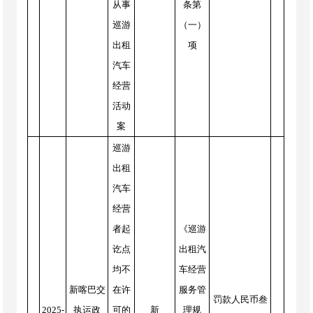
从事
条第
巡游
（一）
出租
项
汽车
经营
活动
案
巡游
出租
汽车
经营
者起
《巡游
讫点
出租汽
均不
车经营
新喀巴交
在许
服务管
罚款人民币叁
2025-
执运政
可的
新
理规