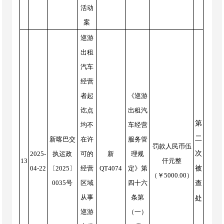
活动
案
巡游
出租
汽车
经营
者起
《巡游
讫点
出租汽
第
均不
车经营
二
新喀巴交
在许
服务管
罚款人民币伍
次
2025-
执运政
可的
新
理规
13
仟元整
04-22
〔2025〕
经营
QT4074
定》第
被
（￥5000.00）
0035号
区域
四十六
查
从事
条第
处
巡游
（一）