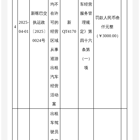
均不
车经营
新喀巴交
在许
服务管
罚款人民币叁
2025-
执运政
可的
新
理规
4
仟元整
04-01
〔2025〕
经营
QT4170
定》第
（￥3000.00）
0024号
区域
四十六
从事
条第
巡游
（一）
出租
项
汽车
经营
活动
案
出租
车驾
驶员