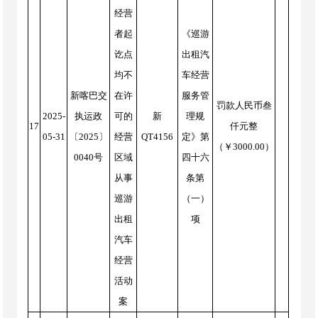
经营
者起
《巡游
讫点
出租汽
均不
车经营
新喀巴交
在许
服务管
罚款人民币叁
2025-
执运政
可的
新
理规
17
仟元整
05-31
〔2025〕
经营
QT4156
定》第
（￥3000.00）
0040号
区域
四十六
从事
条第
巡游
（一）
出租
项
汽车
经营
活动
案