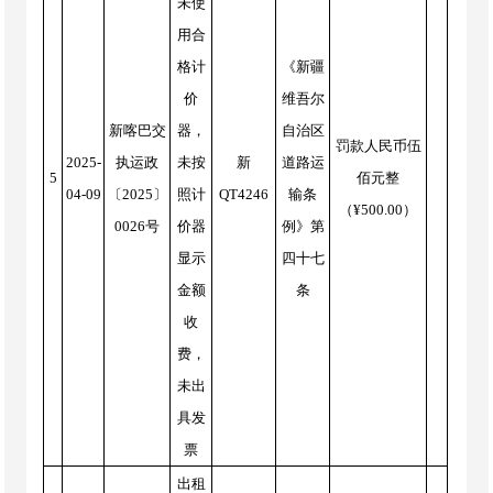
未使
用合
格计
《新疆
价
维吾尔
新喀巴交
器，
自治区
罚款人民币伍
2025-
执运政
未按
新
道路运
5
佰元整
04-09
〔2025〕
照计
QT4246
输条
（¥500.00）
0026号
价器
例》第
显示
四十七
金额
条
收
费，
未出
具发
票
出租