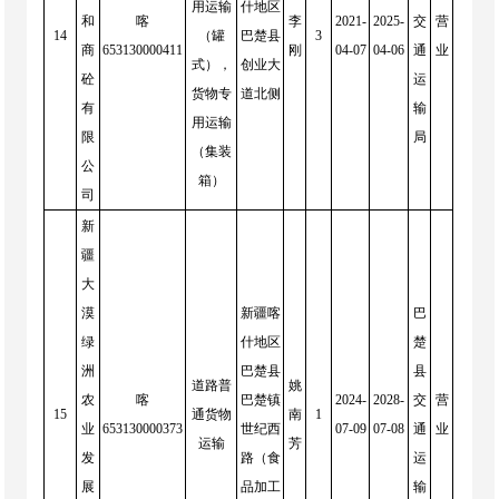
用运输
什地区
和
喀
李
2021-
2025-
交
营
14
（罐
巴楚县
3
商
653130000411
刚
04-07
04-06
通
业
式），
创业大
砼
运
货物专
道北侧
有
输
用运输
限
局
（集装
公
箱）
司
新
疆
大
漠
新疆喀
巴
绿
什地区
楚
洲
巴楚县
县
道路普
姚
农
喀
巴楚镇
2024-
2028-
交
营
15
通货物
南
1
业
653130000373
世纪西
07-09
07-08
通
业
运输
芳
发
路（食
运
展
品加工
输