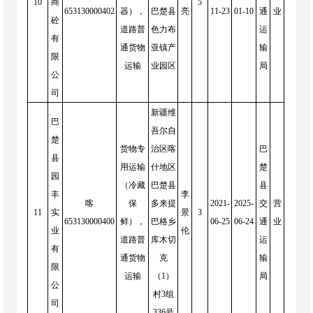
10
商
5
653130000402
器），
巴楚县
亮
11-23
01-10
通
业
砼
道路普
色力布
运
有
通货物
亚镇产
输
限
运输
业园区
局
公
司
新疆维
巴
吾尔自
楚
货物专
治区喀
巴
县
用运输
什地区
楚
园
（冷藏
巴楚县
县
丰
李
喀
保
多来提
2021-
2025-
交
营
11
实
景
3
653130000400
鲜），
巴格乡
06-25
06-24
通
业
业
伦
道路普
库木切
运
有
通货物
克
输
限
运输
（1）
局
公
村3组
司
336号