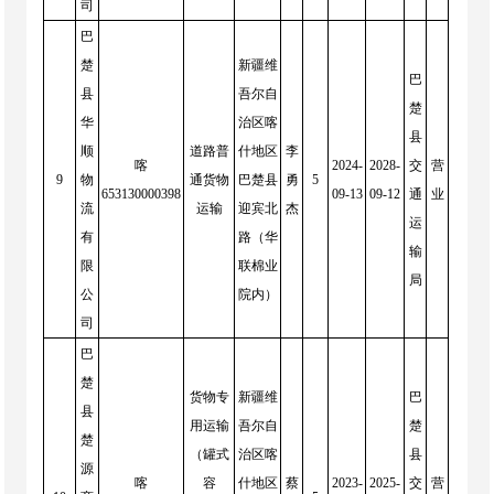
司
巴
楚
新疆维
巴
县
吾尔自
楚
华
治区喀
县
顺
道路普
什地区
李
喀
2024-
2028-
交
营
9
物
通货物
巴楚县
勇
5
653130000398
09-13
09-12
通
业
流
运输
迎宾北
杰
运
有
路（华
输
限
联棉业
局
公
院内）
司
巴
楚
货物专
新疆维
巴
县
用运输
吾尔自
楚
楚
（罐式
治区喀
县
源
喀
容
什地区
蔡
2023-
2025-
交
营