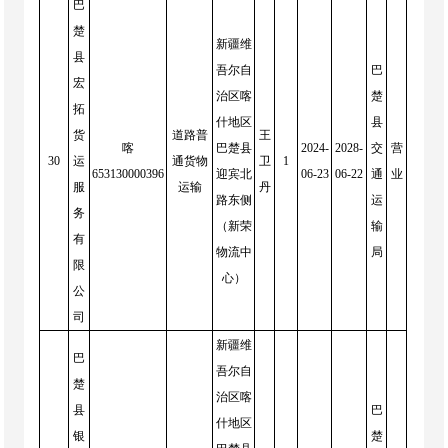
巴
楚
新疆维
县
吾尔自
巴
宏
治区喀
楚
拓
什地区
县
货
道路普
王
喀
巴楚县
2024-
2028-
交
营
30
运
通货物
卫
1
653130000396
迎宾北
06-23
06-22
通
业
服
运输
丹
路东侧
运
务
（新荣
输
有
物流中
局
限
心）
公
司
新疆维
巴
吾尔自
楚
治区喀
县
巴
什地区
银
楚