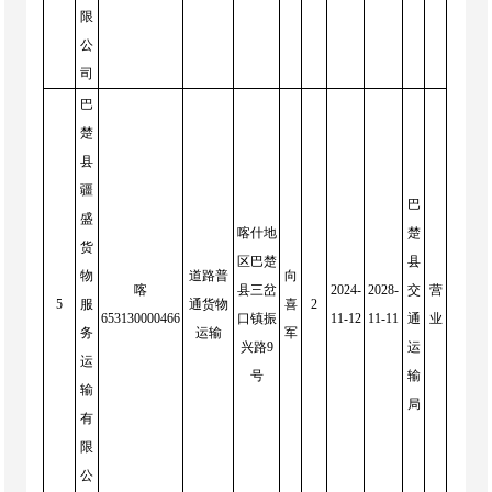
限
公
司
巴
楚
县
疆
巴
盛
喀什地
楚
货
区巴楚
县
物
道路普
向
喀
县三岔
2024-
2028-
交
营
5
服
通货物
喜
2
653130000466
口镇振
11-12
11-11
通
业
务
运输
军
兴路9
运
运
号
输
输
局
有
限
公