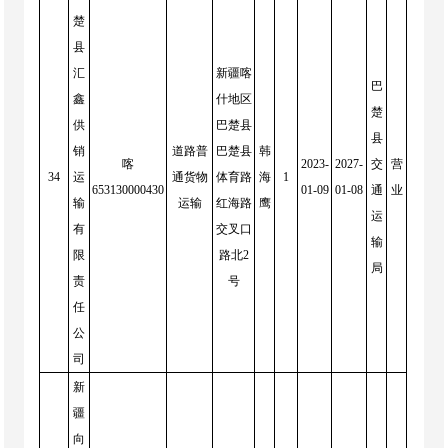
楚
县
汇
新疆喀
巴
鑫
什地区
楚
供
巴楚县
县
销
道路普
巴楚县
韩
喀
2023-
2027-
交
营
34
运
通货物
体育路
海
1
653130000430
01-09
01-08
通
业
输
运输
红海路
鹰
运
有
交叉口
输
限
路北2
局
责
号
任
公
司
新
疆
向