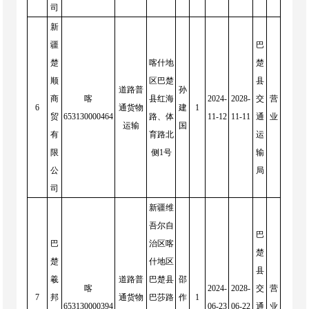
司
新
疆
巴
楚
喀什地
楚
顺
区巴楚
县
道路普
孙
商
喀
县红海
2024-
2028-
交
营
6
通货物
建
1
贸
653130000464
路、体
11-12
11-11
通
业
运输
国
有
育路北
运
限
侧1号
输
公
局
司
新疆维
吾尔自
巴
巴
治区喀
楚
楚
什地区
县
羲
道路普
巴楚县
邵
喀
2024-
2028-
交
营
7
邦
通货物
巴莎路
作
1
653130000394
06-23
06-22
通
业