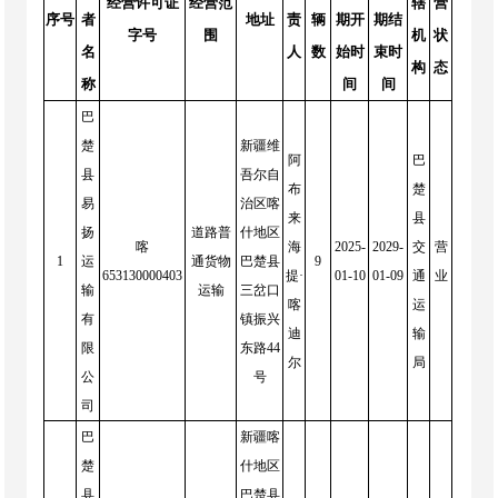
经营许可证
经营范
辖
营
序号
者
地址
责
辆
期开
期结
字号
围
机
状
名
人
数
始时
束时
构
态
称
间
间
巴
楚
新疆维
阿
巴
县
吾尔自
布
楚
易
治区喀
来
县
扬
道路普
什地区
喀
海
2025-
2029-
交
营
1
运
通货物
巴楚县
9
653130000403
提·
01-10
01-09
通
业
输
运输
三岔口
喀
运
有
镇振兴
迪
输
限
东路44
尔
局
公
号
司
巴
新疆喀
楚
什地区
县
巴楚县