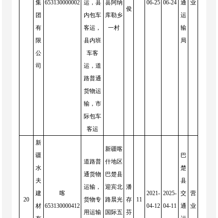
集
653130000002
运，县
县阿纳
06-25
06-24
通
业
俊
团
内包车
库勒乡
运
有
客运，
一村
输
限
县内班
局
公
车客
司
运，道
路普通
货物运
输，市
际包车
客运
新
新疆喀
疆
巴
道路普
什地区
水
楚
通货物
巴楚县
夫
县
运输，
迎宾北
潘
建
喀
2021-
2025-
交
营
20
货物专
路晨光
存
11
材
653130000412
04-12
04-11
通
业
用运输
国际五
芬