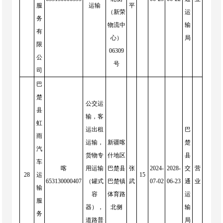
服
运输
平
（新荣
运
务
物流中
输
有
心）
局
限
06309
公
号
司
巴
楚
公交运
县
输，客
虹
运出租
巴
雨
运输，
新疆喀
楚
汽
货物专
什地区
县
车
喀
用运输
巴楚县
张
2024-
2028-
交
营
28
运
15
653130000407
（罐式
巴楚镇
武
07-02
06-23
通
业
输
容
体育路
运
服
器），
北侧
输
务
道路普
局