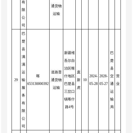
有
通货物
限
运输
公
司
巴
楚
县
新疆维
巴
满
吾尔自
楚
满
治区喀
县
运
道路普
庞
喀
什地区
2024-
2028-
交
营
29
输
通货物
新
10
653130000392
巴楚县
05-28
05-27
通
业
服
运输
虎
三岔口
运
务
镇喀什
输
有
路4号
局
限
公
司