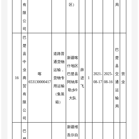
有
区）
局
限
公
司
巴
楚
巴
县
道路普
新疆喀
楚
中
通货物
什地区
县
业
运输，
薛
喀
巴楚县
2021-
2025-
交
营
16
商
货物专
进
1
653130000417
阿纳库
08-17
08-16
通
业
贸
用运输
飞
勒乡9
运
有
（集装
大队
输
限
箱）
局
公
司
新疆维
巴
吾尔自