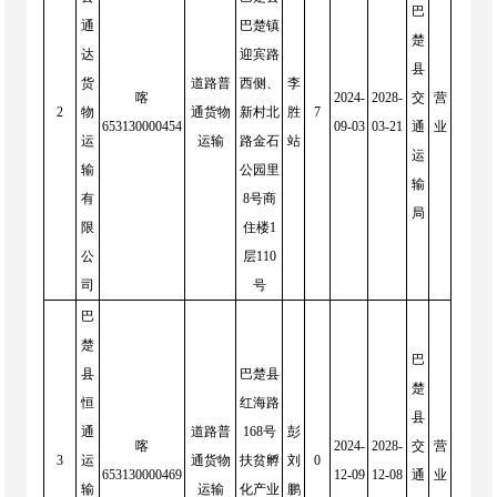
巴
通
巴楚镇
楚
达
迎宾路
县
货
道路普
西侧、
李
喀
2024-
2028-
交
营
2
物
通货物
新村北
胜
7
653130000454
09-03
03-21
通
业
运
运输
路金石
站
运
输
公园里
输
有
8号商
局
限
住楼1
公
层110
司
号
巴
楚
巴
县
巴楚县
楚
恒
红海路
县
通
道路普
168号
彭
喀
2024-
2028-
交
营
3
运
通货物
扶贫孵
刘
0
653130000469
12-09
12-08
通
业
输
运输
化产业
鹏