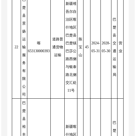
新疆维
楚
吾尔自
县
治区喀
巴
景
什地区
楚
扬
巴楚县
县
运
道路普
陈
喀
巴楚镇
2024-
2028-
交
营
22
输
通货物
宝
45
653130000393
巴莎公
05-31
05-30
通
业
服
运输
山
路西侧
运
务
与银泰
输
有
路北侧
局
限
交汇处
公
11号
司
巴
楚
县
巴
裕
新疆喀
楚
丰
什地区