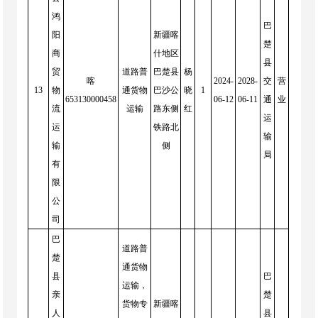
鸿
巴
阳
新疆喀
楚
商
什地区
县
贸
道路普
巴楚县
杨
喀
2024-
2028-
交
营
13
物
通货物
巴沙公
晓
1
653130000458
06-12
06-11
通
业
流
运输
路东侧
红
运
运
铁路北
输
输
侧
局
有
限
公
司
巴
道路普
楚
通货物
县
巴
运输，
亲
楚
货物专
新疆喀
人
县