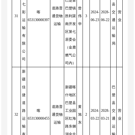
巴楚县
七
县
道路普
巴楚镇
曾
彩
喀
2024-
2028-
交
营
31
通货物
胜利渠
伟
3
运
653130000397
06-23
06-22
通
业
运输
南开发
华
输
运
区第七
有
输
居委会
限
局
（金鹿
公
燃气公
司
司内）
新
疆
佳
新疆喀
巴
捷
什地区
楚
道
巴楚县
县
道路普
黄
路
喀
工业园
2024-
2028-
交
营
32
通货物
旭
2
运
653130000455
区红海
03-22
03-21
通
业
运输
东
输
路东侧
运
有
润金仓
输