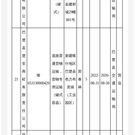
有
运
（罐
金建材
限
输
式）
城29幢
公
局
001号
司
巴
楚
县
巴
楚
道路普
新疆喀
楚
安
通货物
什地区
县
商
运输，
巴楚县
郑
喀
2022-
2026-
交
营
21
砼
货物专
色力布
春
5
653130000429
08-31
08-30
通
业
有
用运输
亚镇
林
运
限
（罐式
（工业
输
责
容器）
园区）
局
任
公
司
巴