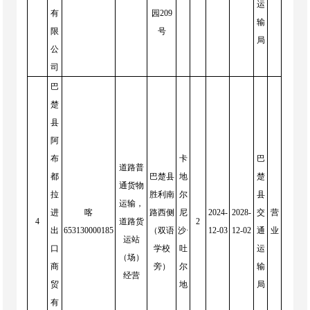
运
有
园209
输
限
号
局
公
司
巴
楚
县
阿
布
卡
巴
道路普
都
巴楚县
地
楚
通货物
拉
胜利南
尔
县
运输，
进
喀
路西侧
尼
2024-
2028-
交
营
4
道路货
2
出
653130000185
（双语
沙·
12-03
12-02
通
业
运站
口
学校
吐
运
（场）
商
旁）
尔
输
经营
贸
地
局
有