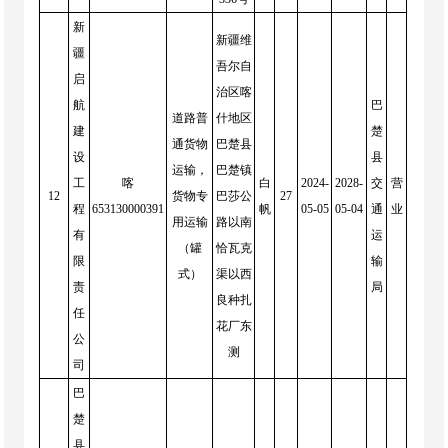
新
新疆维
疆
吾尔自
启
治区喀
航
巴
道路普
什地区
建
楚
通货物
巴楚县
设
县
运输，
巴楚镇
工
喀
白
2024-
2028-
交
营
12
货物专
巴莎公
27
程
653130000391
帆
05-05
05-04
通
业
用运输
路以南
有
运
（罐
恰瓦克
限
输
式）
渠以西
责
局
良种扎
任
花厂东
公
测
司
巴
楚
县