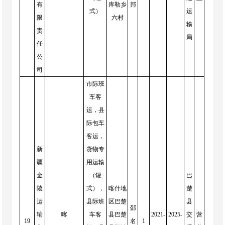
有
库勒乡
邦
式）
运
限
六村
输
责
局
任
公
司
市际班
车客
运，县
际包车
客运，
新
货物专
疆
用运输
金
（罐
巴
陵
式），
喀什地
楚
运
县际班
区巴楚
县
邵
输
喀
车客
县巴楚
2021-
2025-
交
营
19
名
1