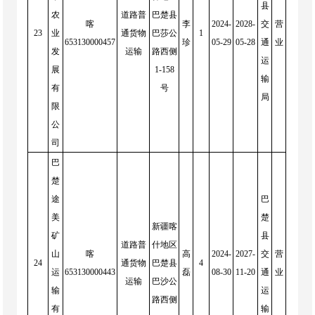
县
农
道路普
巴楚县
喀
李
2024-
2028-
交
营
23
业
通货物
巴莎公
1
653130000457
珍
05-29
05-28
通
业
发
运输
路西侧
运
展
1-158
输
有
号
局
限
公
司
巴
楚
途
巴
美
楚
新疆喀
矿
县
道路普
什地区
山
喀
高
2024-
2027-
交
营
24
通货物
巴楚县
4
运
653130000443
磊
08-30
11-20
通
业
运输
巴沙公
输
运
路西侧
有
输