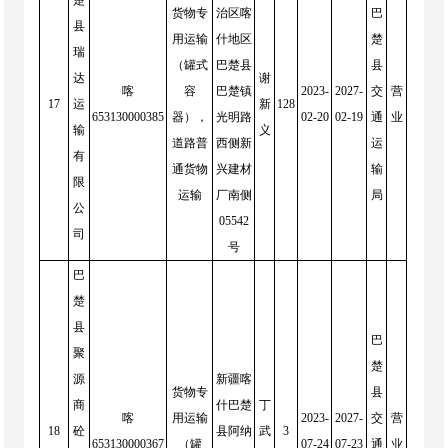
楚
货物专
治区喀
巴
县
用运输
什地区
楚
瑞
（罐式
巴楚县
县
达
谢
喀
容
巴楚镇
2023-
2027-
交
营
17
运
新
128
653130000385
器），
光明路
02-20
02-19
通
业
输
义
道路普
西侧新
运
有
通货物
兴建材
输
限
运输
厂南侧
局
公
05542
司
号
巴
楚
县
巴
聚
楚
源
新疆喀
货物专
县
商
什巴楚
丁
喀
用运输
2023-
2027-
交
营
18
砼
县阿纳
武
3
653130000367
（罐
07-24
07-23
通
业