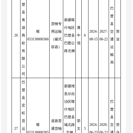
楚
巴
县
楚
青
新疆喀
货物专
县
源
什地区
潘
喀
用运输
2024-
2027-
交
营
26
商
巴楚县
中
6
653130000366
（罐式
08-15
06-22
通
业
砼
巴图公
强
容器）
运
有
路北侧
输
限
局
公
司
巴
新疆维
楚
吾尔自
县
治区喀
巴
宏
什地区
楚
旺
巴楚县
县
货
道路普
荣
喀
城北路
2024-
2028-
交
营
27
运
通货物
文
5
653130000395
北侧
06-23
06-22
通
业