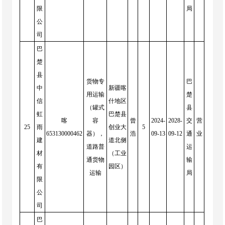
限
局
公
司
巴
楚
县
货物专
巴
中
新疆喀
用运输
楚
信
什地区
（罐式
县
虹
巴楚县
喀
容
曾
2024-
2028-
交
营
25
雨
创业大
5
653130000462
器），
浩
09-13
09-12
通
业
建
道北侧
道路普
运
材
（工业
通货物
输
有
园区）
运输
局
限
公
司
巴