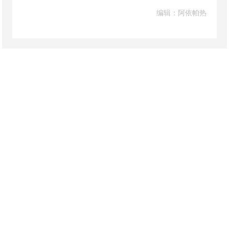
编辑：阿依帕热
联系我们
/
网站声明
/
网站地图
开办单位：巴楚县人民政府
主办单位：巴楚县人民政府办公室
承办单位：巴楚县人民政府电子政务办公室
地址：巴楚县四大班子联合办公楼
政府网站标识码6531300001
新ICP备09003526号
新公安备 65313002000011
投稿邮箱： bczwxx@163.com
中国互联网举报中心
新疆互联网举报中心