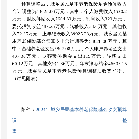
预算调整后，城乡居民基本养老保险基金
预算
收入
合计调整为
53028.06
万元，其中：
个人缴费收入
4520.2
万元，
财政补贴
收入
7664.39
万元，
利息
收入
320
万元，
委托投资收益
487.25万元，转移收入38.6万元，其他收
入72.35万元，
上年结余收入
39925.28
万元。城乡居民基
本养老保险基金
预算支出
合计调整为
53028.06
万元，其
中：
基础养老金
支出
5807.08
万元，
个人账户养老金
支出
437.36
万元，
丧葬费补助金
支出
119
万元
，转移支出
60.12万元，其他支出1.36万元。年末滚存结余46603.15
万元。
城乡居民基本养老保险预算调整后收支平衡。
（详见附表）
附件：
2024年城乡居民基本养老保险基金收支预算
调整
表