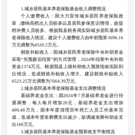
1.
城乡居民基本养老保险基金
收入调整情况
个人缴费收入：
因大力宣传城乡居民养老保险政
策
,
缴纳高档次人员较多以及居民参保意识增强，故提
档补费人员较多
。
根据我县
税务局实际
城乡居民基本养
老保险
收入
情况，建议
个人缴费收入
由年初预算
3696.16
万元调整为
4520.2
万元
。
财政补贴收入
：因城乡居民养老保险中央补助资金
采取
“先预拨后结算”的方式管理，
2024年
结算中央补助
资金
1374万元。
根据我县上级补助收入预算指标实际到
位情况
，
造成财政补贴收入增大。
建议
财政补贴收入
6523.25万元
调整为
7664.39
万元。
2.
城乡居民基本养老保险基金
支出调整情况
基础养老金支出
：
因
2024年7月基础养老金进行待
遇调整，每人每月增加20元
，基础养老金支出增加
499.48
万元，
因
本年度清理历年死亡人员工作基本完
成，造成本年度丧葬费支出
减少
，
故
调减丧葬补助金支
出
166
万元。
3.城乡居民基本养老保险基金
预算
收支平衡情况