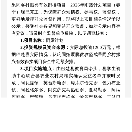
果
同
乡村振兴
有效衔接
项目
，
2026
年雨露计划
项目
（春
季）
现已完工，为保障群众知情权、参与权、监督权，
更
好地
发挥群众监督作用，现将
以上
项目相关情况予以
公示，接受社会各界和受益群众监督，如对公示内容存
有异议，请及时向监督单位反映，以便调查核实：
1.
项目名称：
雨露计划
2.投资规模及资金来源：
实际总投资
1200
万元，根
据
巴楚县
实际情况，从
巩固拓展脱贫
攻坚成果同乡村振
兴有效衔接项目资金中足额
安
排
。
3.项目实施地点：
由
巴楚县
教育局牵头，县学生资
助中心联合县农业农村局核实确认受益名单并按时发
放，
阿瓦提镇、英吾斯塘乡、琼库尔恰克乡、色力布亚
镇、阿拉格尔乡、阿克萨克马热勒乡、夏马勒
乡、
阿纳
库勒乡、巴楚镇、多来提巴格乡、恰尔巴格乡、三岔口
镇等
12个乡镇
具体实施。
4.项目建设具体内容及完成情况：
为
巴楚县
4
000
名
脱贫户、监测户家庭子女在疆内外接受中、高等
职业教
育，
给予
扶贫救助补助
。
每生每
学
年
3000元
，分春秋两