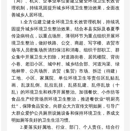
（局）、机关、
企事业
单位
要建立健全环境卫生长效管
理机制，持续巩固提升城乡环境卫生整治效果，全面改
善城乡人居环境。
1.
全方位建立健全
环境卫生长效管理机制
，持续巩
固提升城乡环境卫生整治效果
。结合本县实际及春夏季
传染病特点，以重点场所、薄弱环节为重点
组织开展环
境卫生整治
，做好铁路、公交、商超、写字楼
、农贸市
场
等人员密集场所清扫保洁和消毒
。
组织干部职工、群
众集中开展卫生大扫除，对道路街巷、居民楼院、背街
小巷、老旧小区、城中村、城乡结合部、河道沟渠、绿
地林带、公共场所、农贸（集贸）市场、拆迁（待建）
工地、小区、家属院、单位环境卫生
等
责任区乱贴乱
画、乱泼乱倒、乱拉乱挂、乱搭乱建、乱停乱放（十
乱）的环境卫生和秩序开展整治。加强
餐饮
、小作坊等
食品生产经营场所环境卫生整治，推进餐饮业
“明厨亮
灶”
，保障食品安全。
向群众大力宣传文明如厕，引导广
大群众爱护公共厕所设施设备和保持环境卫生，养成文
明如厕
等良好的
卫生
生活
习惯。
2.要落实好属地、行业、部门、个人责任。结合行