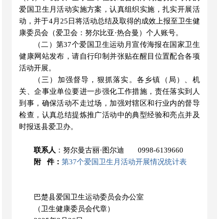
爱国卫生月活动实施方案，认真组织实施，扎实开展活
动，并于
4月2
5
日将活动总结及取得的成效上报至卫生健
康委员会（
爱卫会：
努尔比亚
·热合曼）
个人账号。
（二）
第
3
7
个爱国卫生运
动
月宣传海报在国家卫生
健康网站发布，请自行印制
并
张贴在醒目位置配合各项
活动开展。
（三）
加强督导，狠抓落实。各乡镇（局）、
机
关
、
企事业
单位要进一步强化工作措施，责任落实到人
到事，确保活动不走过场，加强对辖区和行业内的督导
检查，认真总结提炼推广活动中的典型经验和亮点并及
时报送
县爱卫办
。
联系人
：努尔曼古丽
·图尔迪
0998-6139660
附
件：
第37个爱国卫生月活动开展情况统计表
巴楚县爱国卫生运动委员会办公室
（卫生健康
委员会
代章）