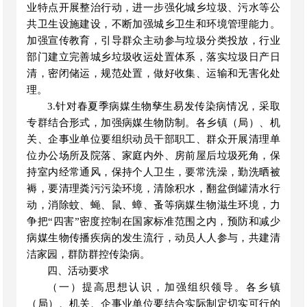
业特点开展整治行动，进一步强化城乡垃圾、污水等公
共卫生设施建设，不断加强城乡卫生和环境管理能力。
加强宣传教育，引导群众主动参与垃圾分类投放，行业
部门建立完善城乡垃圾收运处置体系，落实
垃圾
日产日
清，密闭储运
，规范处置，做好
收集、运输和无害化处
理
。
3.针对春
夏
季病媒生物孳生易发传染病情况，采取
专群结合形式，加强病媒生物防制。
各
乡镇（局）、机
关、
企事业
单位
要组织
动员
干部职工、群众
开展
清理
单
位办公场所及院落、家庭内外、
房前屋后垃圾死角，
保
持室内经常通风，保持个人卫生，要常洗澡，勤洗晒被
褥，要
清理粪污污染环境，清除积水，翻盆倒罐清水行
动，消除蚊、蝇、鼠、蟑、蚤等病媒生物滋生环境，力
争把
“四害”密度控制在国家标准范围之内，预防和减少
病媒生物传播疾病的发生流行
，动员人人参与，
共建清
洁家园，群防群控传染病。
四、活动要求
（一）
提高思想认识，加强组织领导。各乡镇
（局）、
机关
、
企事业
单位要结合
实际
制定切实可行的