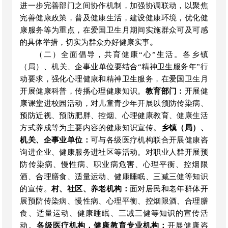
进一步完善部门之间协作机制，
加强协调联动，以聚焦
完善健康政策，普及健康生活，建设健康环境，优化健
康服务等为重点，在爱国卫生月期间实施群众可及可感
的具体举措，切实为群众办好健康实事
。
（二）全面倡导，共育健康
“心”生活。
各
乡镇
（局）、机关、
企事业
单位
要结合
“精神卫生服务年”行
动要求，强化
心理
健康和精神卫生服务，在爱国卫生月
开展健康科普，传播
心理
健康知识。
教育部门
：
开展健
康课堂进校园活动，对儿童青少年开展以预防传染病、
预防近视、预防肥胖、控烟、心理健康教育
、健康生活
方式养成
等为主要内容的健康知识宣传。
乡镇
（局）
、
机关、
企事业单位
：
可与各级医疗机构联合
开展健康咨
询进企业、健康服务进社区等活动。对职业人群开展预
防传染病、慢性病、职业病危害、心理平衡、控烟限
酒、合理膳食、适量运动、健康睡眠
、三减三健
等知识
的宣传。
村、社区、养老机构
：
面对居民和老年群体开
展预防传染病、慢性病、心理平衡、控烟限酒、合理膳
食、适量运动、健康睡眠
、三减三健
等知识的宣传活
动。
各级医疗机构，健康教育专业机构
：
开展健康咨