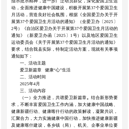
指示批示精神，进一步广泛动员群众，深化爱国卫生运
动，全面推进健康中国建
设，积极开展第
3
7
个爱国卫生
月活动，营造良好社会氛围，根据
《全国爱卫办关于
开
展第
37个爱国卫生月活动的通知
》（全爱卫办〔
2025〕
2号）《自治区爱卫办关于
开展第
37个爱国卫生月活动的
通知
》（新爱卫办函〔
2025〕1号）以及
地区爱国卫生
运动委员会《关于开展第
37个爱国卫生月活动的通知》
要求，
结合我县实际，特制定活动方案，现就有关事项
通知如下：
一、活动主题
爱卫新篇章
健康
“心”生活
二、活动时间
202
5
年
4月
三、活动内容
（一）全力推进，共谱爱卫新篇章
。
结合新形势要
求，不断丰富爱国卫生工作内涵，加大健康中国战略、
健康新疆行动、健康喀什行动的政策解读，凝聚共识，
汇聚合力，大力实施健康中国行动，加快推进健康新疆
及健康喀什建设，
各
乡镇（局）、机关、
企事业
单位
要