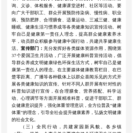
询、义诊
、体检
服务、健康课堂进村、社区等活动。要
向广大
干部职工、
群众开展预防传染病、慢性病、职业
病、预防肥胖、合理膳食、适量运动、三减三健、健康
睡眠、健康生活习惯养成等各类健康知识宣传活动。
树
牢自己是健康第一责任人理念，提高群众健康素养水
平，
动员群众积极参与健康中国行动，共建共享健康生
活。
宣传部门：
充分发挥
好
各类媒体资源作用
，围绕第
37个爱国卫生月活动，
广泛开展健康科普宣传活动，倡
导
群众养成文明
健康
绿色环保
生活方式
，树牢自己是健
康第一责任人的理念。在
主要媒体健康教育栏目
、
在巴
楚零距离、广播等各种载体上以群众喜闻乐见的方式开
展
各类健康知识的宣传。
针对不同人群开展有针对性的
科普知识进行宣传，在合理膳食、营养搭配、科学运
动、心理调节等方面开展精准科普，促进干部职工、群
众健康意识提升，强化体重管理意识，全方位普及
“健康
体重”的理念，引导全社会提升健康素养，弘扬文明健康
的社会文化。
（
三
）全民行动，共建家园新风貌。
各
乡镇