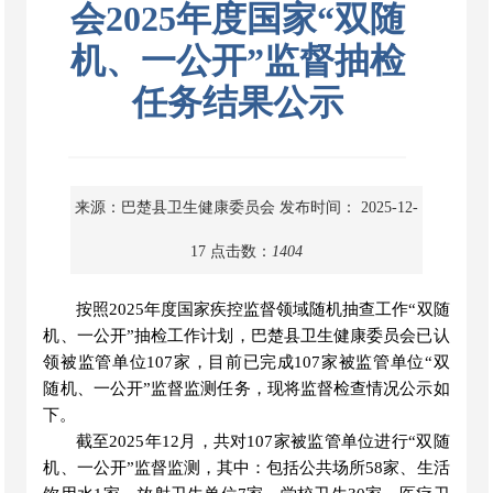
会2025年度国家“双随
机、一公开”监督抽检
任务结果公示
来源：巴楚县卫生健康委员会
发布时间： 2025-12-
17
点击数：
1404
按照
2025年度国家疾控监督领域随机抽查工作
“
双随
机、一公开
”
抽检工作计划
，
巴楚县卫生健康委员会已认
领被监管单位
107家
，
目前已完成
107家被监管单位
“
双
随机
、
一公开
”
监督监测任务
，
现将监督检查情况公示如
下
。
截至
2025年12月
，
共对
107家被监管单位进行
“
双随
机
、
一公开
”
监督监测
，
其中
：
包括公共场所
58家、生活