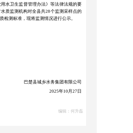
饮用水卫生监督管理办法》等法律法规的要
方水质监测机构对全县共
2
8
个监测采样点的
》水质检测标准，
现将监测情况进行公示。
巴楚县城乡水务集团有限公司
202
5
年
10
月
2
7
日
编辑：何升磊