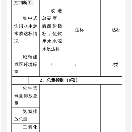
控制断面
）
改进
集中式
总硬度、
饮用水水源
硫酸盐
指
达标
达标
水质达标情
标，使
饮
况
用水水源
水质达标
城镇建
成区环境噪
/
/
2类
声
2、总量控制（8项）
化学需
氧量排放总
量
氨氮排
放总量
二氧化