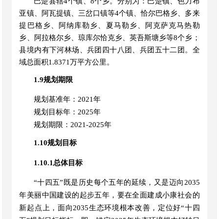
巴楚县辖
4个镇、8个乡。分别为：巴楚镇、色力布
亚镇、阿瓦提镇、三岔口镇等4个镇、恰尔巴格乡、多
来
提巴格乡、阿纳库勒乡、夏
马
勒乡、阿克萨克马热勒
乡、阿拉格尔乡、琼库尔恰克乡、英吾斯塘乡等
8个乡；
县境内有下河林场、兵团四十八团、兵团五十二团。全
域总面积
1.8371万
平方公里。
1.9规划期限
规划基准年：
2021年
规划目标年：
2025年
规划期限：
2021-2025年
1.10规划目标
1.10.1总体目标
“十四五”既是历史每个五年的延续，又是迈向2035
年美丽中国建设的起步五年，要在全面建成小康社会的
新起点上，面向2035生态环境根本改善，定位好“十四