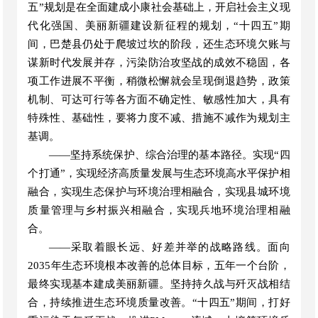
五
”
规划是在全面建成小康社会基础上，开启社会主义现
代化强国、美丽新疆建设新征程的规划，
“
十四五
”
期
间，
巴楚县
仍处于爬坡过坎的阶段，还生态环境欠账与
谋新时代发展并存，污染防治攻坚战的成效不稳固，各
项工作进展不平衡，稍微松懈就会呈现倒退趋势，政策
机制、可达可行等各方面不确定性、敏感性加大，具有
特殊性、基础性，要将力度不减、措施不减作为规划主
基调。
——坚持系统保护、综合治理的基本路径。实现
“
四
个打通
”
，实现经济高质量发展与生态环境高水平保护相
融合，实现生态保护与环境治理相融合，实现
县城
环境
质量管理与乡村振兴相融合，实现兵地环境治理相融
合。
——采取着眼长远、好差并举的战略路线。面向
2035年生态环境根本改善的总体目标，五年一个台阶，
最终实现基本建成美丽新疆。坚持持久战与歼灭战相结
合，持续推进生态环境质量改善。
“
十四五
”
期间，打好