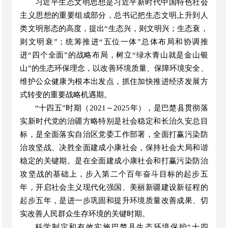
习近平生态文明思想是习近平新时代中国特色社会
主义思想的重要组成部分
，
总书记把生态文明上升到人
类文明形态的高度
，
提出
“
生态兴
，
则文明兴；生态衰
，
则文明衰
”
；统筹推进
“
五位一体
”
总体布局和协调推
进
“
四个全面
”
的战略布局
，
树立
“
绿水
青
山就是金山银
山
”
的生态环保理念，以改善环境质量、保障环境安全、
维护公众健康为根本出发点
，
抓住加快推进经济发展方
式转变的重要战略机遇期。
“
十四五
”
时期（
2021～2025年），是
巴楚
县
贯彻落
实新时代党的治疆方略特别是社会稳定和长治久安总目
标，
是全面落实自治区党委工作部署
，
全面打赢污染防
治攻坚战、决胜全面建成小康社会，保持社会大局和谐
稳定的关键期。
是在全面建成小康社会和打赢污染防治
攻坚战的基础上，步入第二个百年奋斗目标的起步五
年，开启社会主义现代化强国、美丽新疆建设新征程的
起步五年，是进一步巩固和提升环境质量改善成果、切
实改善人民群众生存环境的关键时期。
科学制定和有效实施
巴楚县生态环境保护
“
十四