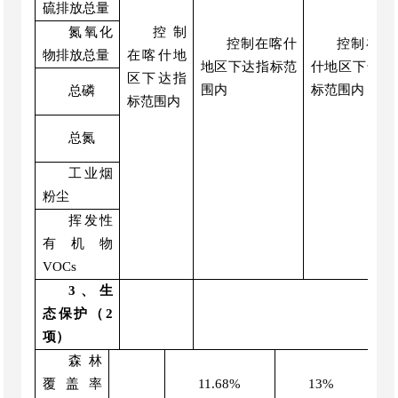
硫排放总量
氮氧化
控制
控制在喀什
控制在喀
物排放总量
在喀什地
地区下达指标范
什地区下达指
区下达指
围内
标范围内
总磷
标范围内
总氮
工业烟
粉尘
挥发性
有机物
VOCs
3、生
态保护（2
项）
森林
覆盖率
11.68%
13%