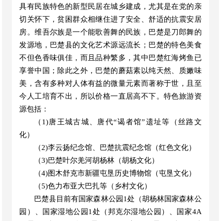
具有民族特色的新型民居在城乡建成，尤其是在党的亲
切关怀下，贫困群众相继住进了安全、舒适的抗震安居
房。维吾尔族是一个能歌善舞的民族，巴楚是刀郎舞的
发源地，巴楚县的文化艺术源远流长；巴楚的特色美食
不但色香味俱佳，而且品种繁多，其中巴楚红海烤鱼已
享誉中国；
除
此之外，巴楚的蘑菇素以纯天然、质嫩味
美，含有多种对人体有益的微量元素而著称于世，且至
今人工培育不出，所以价格一直居高不下。特色旅游资
源包括：
（
1)唐王城古城、唐代“谒者馆”遗址等（丝路文
化）
（
2)李云扬纪念馆、巴楚抗震纪念馆（红色文化）
（
3)巴楚叶尔羌河胡杨林（胡杨文化）
（
4)图木舒克市新疆屯垦历史博物馆（屯垦文化）
（
5)色力布亚大巴扎等（乡村文化）
巴楚县目前有国家森林公园
1处（胡杨林国家森林公
园）、国家湿地公园1处（邦克尔湿地公园）、国家4A