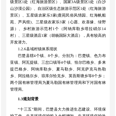
级景区1处（红海旅游景区）、国家3A级景区1处（白沙
山沙漠公园）、自治区级生态旅游示范区1处（红海旅游
景区）、五星级农家乐3家(鹿苑民俗风情园、红海帆船
苑、芦风馆)、三星级农家乐3家（心愿、欢喜缘、绿野
源）、乡村旅游示范村1个（阿纳库勒乡塔拉硝尔14
村）、三星级酒店1家（胡杨国际大酒店），具有较高的
开发潜力。
1.
2.6县域村镇体系现状
巴楚县辖
4个镇、8个乡。分别为：巴楚镇、色力布
亚镇、阿瓦提镇、三岔口镇等4个镇、恰尔巴格乡、多
来
提巴格乡、阿纳库勒乡、夏
马
勒乡、阿克萨克马热勒
乡、阿拉格尔乡、琼库尔恰克乡、英吾斯塘乡等
8个乡；
两个国有林管理局为夏马勒国有林管理局和下河国有林
管理局
。
1.3规划背景
“
十三五
”
期间，
巴楚县
大力推进生态建设、环境保