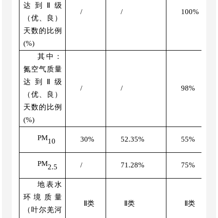
达到Ⅱ级
/
/
100
%
（优、良）
天数的比例
(%)
其中：
氮空气质量
达到Ⅱ级
/
/
98
%
（优、良）
天数的比例
(%)
PM
30%
52.35
%
55
%
10
PM
/
71.28
%
75
%
2.5
地表水
环境质量
Ⅱ
类
Ⅱ
类
Ⅱ
类
（
叶尔羌河