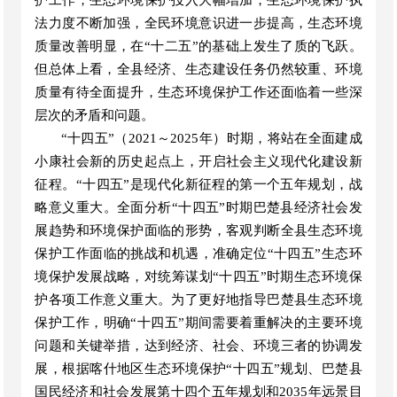
护工作，生态
环境保护
投入大幅增加，
生态
环境保护
执
法力度
不断
加强，全民环境意识进一步提高，
生态环境
质量改善明显，在
“
十二五
”
的基础上发生了质的飞跃。
但总体上看，全
县
经济
、
生态
建设
任务仍然较重、环境
质量有待全面提升，生态
环境保护
工作还面临着一些深
层次的矛盾和问题。
“
十四五
”
（
2021～2025年）时期，将站在全面建成
小康社
会新的历史起点上，开启
社会主义
现代化建设新
征程。
“
十四五
”
是现代化新征程的第一个五年规划，战
略意义重大。全面分析
“
十四五
”
时期
巴楚县
经济社会发
展趋势和环境保护面临的形势，客观判断
全县生态
环境
保护工作面临的挑战和机遇，准确定位
“
十四五
”
生态环
境保护发展战略，对统筹谋划
“
十四五
”
时期
生态
环境保
护各项工作意义重大。为了更好地指导
巴楚县
生态
环境
保护
工作，明确
“
十四五
”
期间需要着重解决的主要环境
问题和关键举措，达到经济、社会、环境三者的协调发
展，根据
喀什地区
生态环境保护
“
十四五
”
规划、
巴楚县
国民经济和社会发展第十四个五年规划
和
2035年远景目