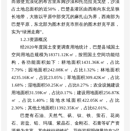
而致使荒漠化的布古里库姆沙漠和托范拉克戈壁，沙漠
占土地总面积的近
50%，巴楚县灌区由西南向东北呈狭
长地带，大致以平原中部突兀的麻扎山为界，西南部为
巴楚平原，东北部为图木舒克市所在的图木舒克平原，
实为“绿洲走廊”。
1.
2.3资源概况
经
2020年度国土变更调查用地统计，巴楚县域国土
空间用地总规模为18371.12K㎡，按照国土空间功能结
构，各功能面积如下：耕地面积1431.36K㎡，占比
7.79%；园地面积242.08K㎡，占比1.32%；林地面积
4235.16K㎡，占比23.05%；草地面积309.42K㎡，占比
1.68%；湿地面积50.25K㎡，占比0.27%；农业设施建设
用地面积31.59K㎡，占比0.17%；建设用地面积256.87K
㎡，占比1.40%；陆地水域面积422.05K㎡，占比
2.30%；其他土地面积11392.35K㎡，占比62.01%。
巴楚有石油、天然气、矾、钛、铁、萤石、花岗
石、岩盐、铅、玛瑙、紫晶石、金刚石、石膏等矿产资
源极为丰富，其中钒钛磁铁矿、花岗岩探明储量均在
2亿