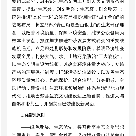
要组成部分
，
总书记把生态文明上升到人类文明形态的
高度
，
提出
“
生态兴
，
则文明兴；生态衰
，
则文明衰
”
；
统筹推进
“
五位一体
”
总体布局和协调推进
“
四个全面
”
的
战略布局
，
树立
“
绿水青山
就是金山银山
”
的生态环保理
念，以改善环境质量、保障环境安全、维护公众健康为
根本出发点
，
抓住加快推进经济发展方式转变的重要战
略机遇期。立足
巴楚
县形势和发展阶段，着眼经济社会
发展全局，打好大气、水、土壤污染防治
“
三大战役
”
，
以生态文明建设为统领，以改善环境质量为核心，实施
严格的环境保护制度，打好污染防治战役，
以改善生态
环境质量为核心，系统保护、综合治理、分类指导、全
民行动，建设推进生态环境领域治理体系与治理能力现
代化，推动巴楚县生态文明建设迈上新台阶，
促进人与
自然和谐共生
，
开创美丽
巴楚
建设新局面。
1.6编制原则
——
绿色发展
、
生态优先
。
将习近平生态文明思想
贯穿规划、实施、管理全过程，坚持绿水青山就是金山