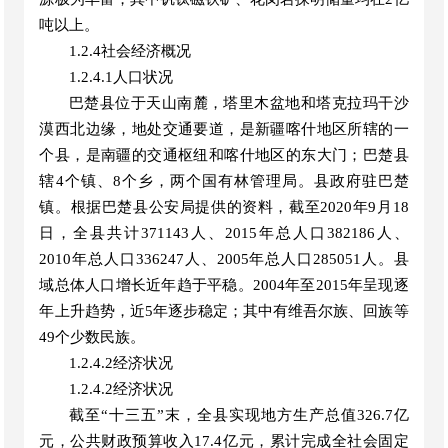
吨以上。
1.
2.4社会经济概况
1.
2.4.1人口状况
巴楚县位于天山南麓，塔里木盆地和塔克拉玛干沙
漠西北边缘，地处交通要道，是新疆喀什地区所辖的一
个县，是南疆的交通枢纽和喀什地区的东大门；巴楚县
辖
4个镇、8个乡，
两个国有林管理局。
县政府驻巴楚
镇。根据巴楚县公安局提供的资料，截至
2020年9月18
日，全县共计371143人、2015年总人口382186人、
2010年总人口336247人、2005年总人口285051人。县
域总体人口增长近年趋于平稳。2004年至2015年呈现逐
年上升趋势，近5年逐步稳定；其中有维吾尔族、回族等
49个少数民族。
1.
2.4.2经济状况
1.
2.4.2经济状况
截至
“十三五”末，全县实现地方生产总值326.7亿
元，公共财政预算收入17.4亿元，累计完成全社会固定