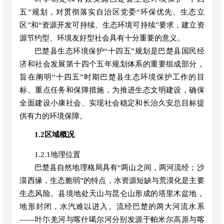
五
”
规划，对贯彻落实自治区党委
“
环保优先、生态立
区
”
和
“
资源开发可持续、生态环境可持续
”
要求，建立资
源节约型、环境友好型社会具有十分重要的意义。
巴楚县生态环境保护
“
十四五
”
规划是
巴楚县
国民经
济
和
社会发展第十四个五年规划体系的重要组成部分，
旨在阐明
“
十四五
”
时期
巴楚县生态环境保护
工作的目
标、重点任务和保障措施，为推进生态文明建设，确保
全面建设小康社会、实现社会稳定和长治久安
总
目标提
供有力的环境保障。
1.2区域概况
1.
2.1地理位置
巴楚县自然地理格局具有
“两山之间，两河流经；沙
漠西缘，生态脆弱”的特点，水资源短缺与荒漠化是主要
生态风险。县境地处天山与昆仑山形成的塔里木盆地，
地形封闭，水汽难以进入。流经巴楚的两大河流水系
——叶尓羌河与喀什噶尔河分别发源于帕米尔高原与喀