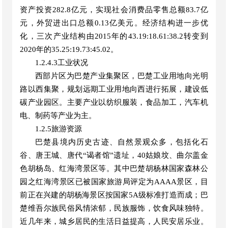
资产投资282.8亿元，实现社会消费品零售总额83.7亿
元，外贸进出口总额0.13亿美元。经济结构进一步优
化，三次产业结构由2015年的43.19:18.61:38.2转变到
2020年的35.25:19.73:45.02。
1.
2.4.3工业状况
西部片区为巴楚产业集聚区，巴楚工业用地向光明
路以西集聚，规划远期工业用地向西进行拓展，建设低
碳产业园区。主要产业以纺织服装，食品加工，汽车机
电、制药等产业为主。
1.
2.5旅游资源
巴楚县境内历史古迹、自然景观众多，包括化石
谷、唐王城、唐代
“谒者馆”遗址，40姑娘坟、曲尔盖金
色胡杨岛、红海湾景区等。其中巴楚胡杨林国家森林公
园之红海湾景区已被国家旅游局评定为AAAA景区，目
前正在兴建的胡杨海景区按国家5A级标准打造而成；巴
楚维吾尔族民俗风情浓郁，民族服饰，饮食风味独特。
近几年来，城乡居民的生活日益提高，人民安居乐业。