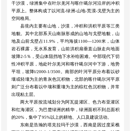
干沙漠，绿洲集中在叶尔羌河与喀什噶尔河沿岸的冲积
平原上。整体构成了以河流-绿洲-山地-荒漠-戈壁为主的
空间格局。
县境内主要有山地，沙漠，冲积和洪积平原等三类
地貌。其中北部系天山南脉形成的山地与戈壁地貌，山
地及山前戈壁占
11.9%，平均海拔
1100
—
1200
米，山体
岩石裸露，无水系发育，山前洪积扇垂直山脉走向地面
坡降
2-5％，受山体阻挡地下水补给困难。中部现代下切
性冲积平原，地处叶尔羌河和喀什噶尔河中下游，地势
平坦，坡降l/2000-1/3500。南部的叶河平原分布着以砂
壤或轻壤为主的青灰色沉积物，北部的喀什噶尔河平原
则广泛分布着以中壤和重壤为主的棕红色沉积物，并常
出现粘土层。
两大平原按流域划分为阿瓦提灌区、色力布亚灌区
和红海灌区，为巴楚绿洲的精华，绿洲面积不到总面积
的
20%，集中了95%以上的耕地、人口及建设活动。
东南是浩瀚的塔克拉玛干沙漠，西南是因过度采樵