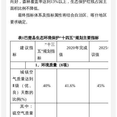
向好，森林覆盖率达到
13
%以上，生态保护红线占国土
面积比例不降低。
最终指标体系及指标属性将结合
自治区
、
喀什地区
要求确定。
表
1
巴楚
县
生态
环境保护
“
十四五
”
规划
主要指标
“十三
建议
指
2020年
完成
2025年建
五”规划指
标
值
议值
标
1、环境质量（
8
项）
城镇空
气质量达到
Ⅱ级（优、
40%
41.6
%
4
5
%
良）天数的
比例(%)
其中：
硫空气质量