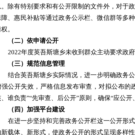
息。除有特别要求和有公开限制的文件外，对于
保障、惠民补贴等通过政务公示栏、微信群等多
情权。
（二）依申请公开
2022
年度英吾斯塘乡未收到群众主动要求政府
（三）
规范
信息管理
结合
英吾斯塘乡
实际情况
，
进一步明确政务
增强公开失效，
严格信息
发布
审查，对拟公布的
核、谁负责
”“
先审查、后公开
”
原则，确保
“
应公开
（四）
加强
平台建设
在进一步坚持和完善政务公开栏这一公开形
的新载体、新形式，使政务公开的形式呈现多样