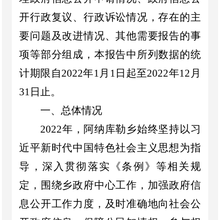
开行政复议、行政诉讼情况，存在的主
要问题及改进情况、其他需要报告的事
项等部分组成，
本报告中所列数据的统
计期限自
202
2
年
1
月
1
日起至
202
2
年
12
月
31
日止。
一、
总体情况
2
022
年
，阿纳库勒乡始终坚持以习
近平新时代中国特色社会主义思想为指
导，深入贯彻落实《条例》等相关规
定，围绕乡政府中心工作，加强政府信
息公开工作力度，及时准确地向社会公