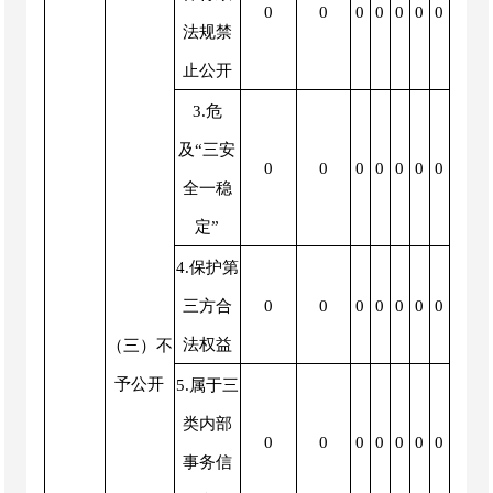
0
0
0
0
0
0
0
法规禁
止公开
3.危
及“三安
0
0
0
0
0
0
0
全一稳
定”
4.保护第
三方合
0
0
0
0
0
0
0
法权益
（三）不
予公开
5.属于三
类内部
0
0
0
0
0
0
0
事务信