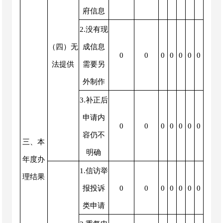
府信息
2.没有现
（四）无
成信息
0
0
0
0
0
0
0
法提供
需要另
外制作
3.补正后
申请内
0
0
0
0
0
0
0
容仍不
三、本
明确
年度办
1.信访举
理结果
报投诉
0
0
0
0
0
0
0
类申请