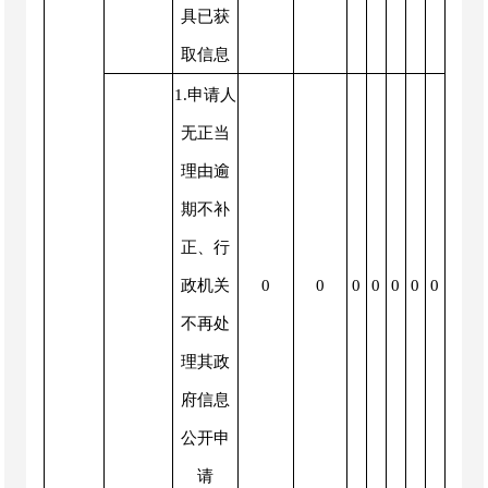
具已获
取信息
1.申请人
无正当
理由逾
期不补
正、行
政机关
0
0
0
0
0
0
0
不再处
理其政
府信息
公开申
请