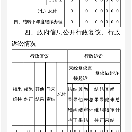
3.其他
0
0
0
0
0
0
0
（七）总计
0
0
0
0
0
0
0
四、结转下年度继续办理
0
0
0
0
0
0
0
四、政府信息公开行政复议、行政
诉讼情况
行政复议
行政诉讼
未经复议直
复议后起诉
接起诉
结果
结果
其他
尚未
结
结
其
尚
结
结
其
尚
总计
维持
纠正
结果
审结
果
果
他
未
总
果
果
他
未
总
维
纠
结
审
计
维
纠
结
审
计
持
正
果
结
持
正
果
结
0
0
0
0
0
0
0
0
0
0
0
0
0
0
0