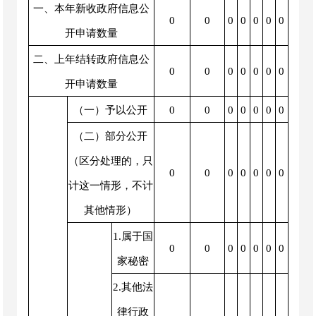
一、本年新收政府信息公
0
0
0
0
0
0
0
开申请数量
二、上年结转政府信息公
0
0
0
0
0
0
0
开申请数量
（一）予以公开
0
0
0
0
0
0
0
（二）部分公开
（区分处理的，只
0
0
0
0
0
0
0
计这一情形，不计
其他情形）
1.属于国
0
0
0
0
0
0
0
家秘密
2.其他法
律行政