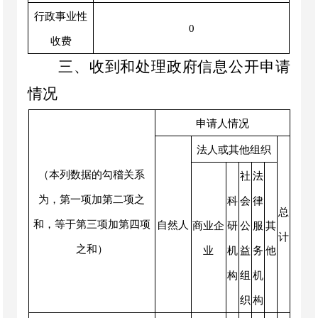
行政事业性
0
收费
三、收到和处理政府信息公开申请
情况
申请人情况
法人或其他组织
（本列数据的勾稽关系
社
法
为，第一项加第二项之
科
会
律
总
和，等于第三项加第四项
自然人
商业企
研
公
服
其
计
之和）
业
机
益
务
他
构
组
机
织
构