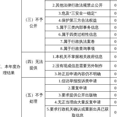
2.其他法律行政法规禁止公开
0
3.危及“三安全一稳定”
0
（三）不予
4.保护第三方合法权益
0
公开
5.属于三类内部事务信息
0
6.属于四类过程性信息
0
7.属于行政执法案卷
0
8.属于行政查询事项
0
1.本机关不掌握相关政府信息
0
（四）无法
2.没有现成信息需要另外制作
0
三、本年度办
提供
理结果
3.补正后申请内容仍不明确
0
1.信访举报投诉类申请
0
2.重复申请
0
（五）不予
3.要求提供公开出版物
0
处理
4.无正当理由大量反复申请
0
5.要求行政机关确认或重新出具已获
0
取信息