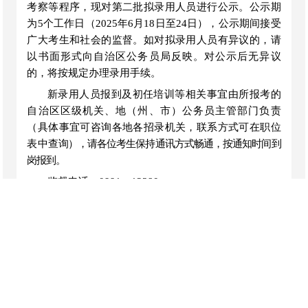
考察等程序，现对第二批拟录用人员进行公示。公示期
为
5个工作日（2025年6月18日至24日），公示期间接受
广大考生和社会的监督。如对拟录用人员有异议的，请
以书面形式向自治区公务员局反映。对公示后无异议
的，将按规定办理录用手续。
新录用人员报到及初任培训等相关事宜由所报考的
自治区区级机关、地（州、市）公务员主管部门负责
（具体事宜可咨询各地各招录机关，联系方式可在职位
表中查
询），请各位考生保持通讯方式畅通，按通知时间到
岗报到
。
监督电话：
0991－12380
附件：
新疆维吾尔自治区2025年度面向社会公开考
试录用公务员拟录用人员名单(第二批)
新疆维吾尔自治区公务员局
2025年6月18日
（
此件公开发布
）