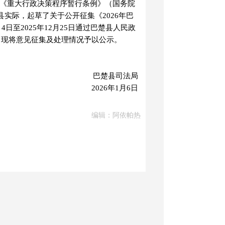
《重大行政决策程序暂行条例》（国务院
县实际，起草了关于公开征集《
2026年巴
2月4日至2025年12月25日通过巴楚县人民政
。现将意见征集及处理情况予以公示。
巴楚县司法局
202
6
年
1
月
6
日
编辑：阿依帕热