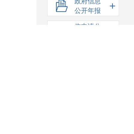
政府信息
公开年报
依申请公
开
政府网站
年度报表
联系我们
/
网站声明
/
网站地图
开办单位：巴楚县人民政府
主办单位：巴楚县人民
政府网站标识码6531300001
新ICP备09003526号
中国互联网举报中心
新疆