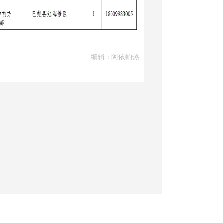
编辑：阿依帕热