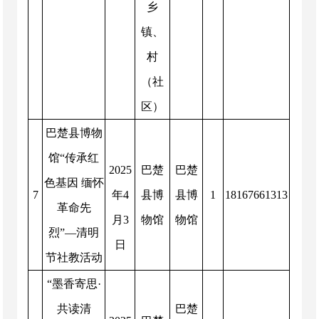
乡
镇、
村
（社
区）
巴楚县博物
馆“传承红
2025
巴楚
巴楚
色基因 缅怀
7
年
4
县博
县博
1
18167661313
革命先
月
3
物馆
物馆
烈”—清明
日
节社教活动
“墨香寄思·
共读清
巴楚