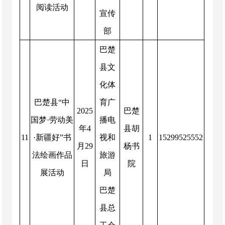
阅读活动
宣传
部
巴楚
县文
化体
巴楚县“中
育广
2025
巴楚
国梦·劳动美
播电
年
4
县胡
11
·新疆好”书
视和
1
15299525552
月
29
杨书
法绘画作品
旅游
日
院
展活动
局
巴楚
县总