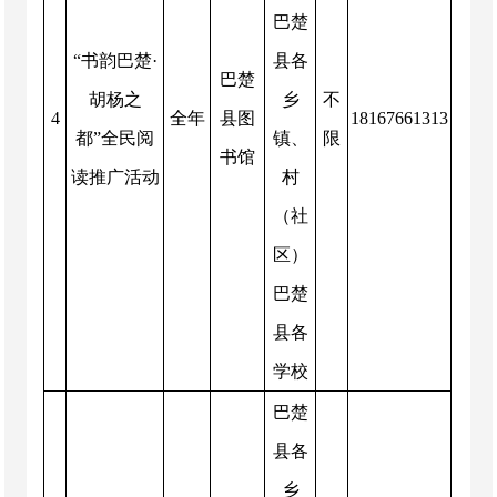
巴楚
“书韵巴楚·
县各
巴楚
胡杨之
乡
不
4
全年
县图
18167661313
都”全民阅
镇、
限
书馆
读推广活动
村
（社
区）
巴楚
县各
学校
巴楚
县各
乡