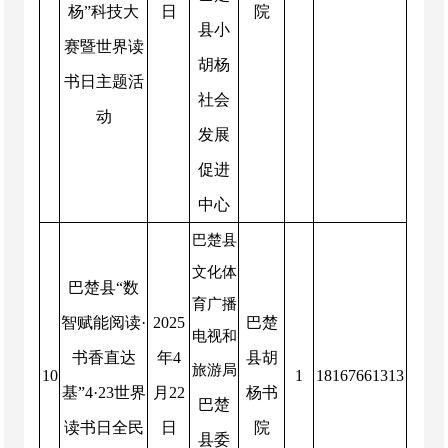
杨”科技大
日
院
县小
赛暨世界读
胡杨
书日主题活
社会
动
发展
促进
中心
巴楚县
文化体
巴楚县“数
育广播
智赋能阅读·
2025
巴楚
电视和
书香直达
年
4
县胡
旅游局
10
1
18167661313
基”
4·23
世界
月
22
杨书
巴楚
读书日全民
日
院
县委