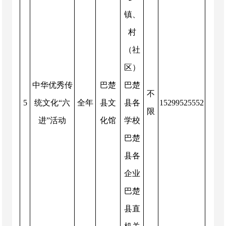
镇、
村
（社
区）
中华优秀传
巴楚
巴楚
不
5
统文化“六
全年
县文
县各
15299525552
限
进”活动
化馆
学校
巴楚
县各
企业
巴楚
县直