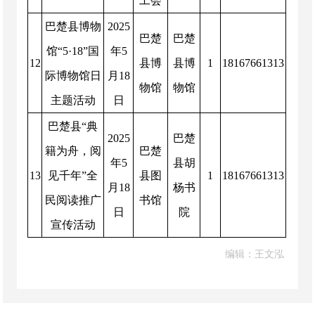
工会
巴楚县博物
2025
巴楚
巴楚
馆“
5·18
”国
年
5
12
县博
县博
1
18167661313
际博物馆日
月
18
物馆
物馆
主题活动
日
巴楚县“典
2025
巴楚
籍为舟，阅
巴楚
年
5
县胡
13
见千年”全
县图
1
18167661313
月
18
杨书
民阅读推广
书馆
日
院
宣传活动
编辑：王文泓