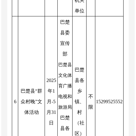
机关
单位
巴楚
县委
宣传
部
巴楚县
巴楚
文化体
2025
县各
育广播
巴楚县“群
年
1
乡
不
电视和
6
众村晚”文
月
-5
镇、
15299525552
限
旅游局
体活动
月
31
村
巴楚
日
（社
县各
区）