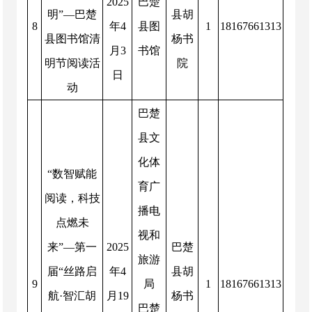
2025
巴楚
明”—巴楚
县胡
8
年
4
县图
1
18167661313
县图书馆清
杨书
月
3
书馆
明节阅读活
院
日
动
巴楚
县文
化体
“数智赋能
育广
阅读，科技
播电
点燃未
视和
来”—第一
2025
巴楚
旅游
届“丝路启
年
4
县胡
9
局
1
18167661313
航·智汇胡
月
19
杨书
巴楚