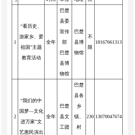
巴楚
县委
“看历史、
宣传
巴楚
游家乡、爱
不
1
全年
部
县博
18167661313
祖国”主题
限
巴楚
物馆
教育活动
县博
物馆
巴楚
县各
“我们的中
巴楚
乡
国梦—文化
2
全年
县文
镇、
230
13070047674
进万家”文
工团
村
艺惠民演出