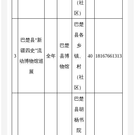
（社
区）
巴楚
县各
巴楚县“新
巴楚
乡
疆四史”流
3
全年
县博
镇、
40
18167661313
动博物馆巡
物馆
村
展
（社
区）
巴楚
县胡
杨书
院