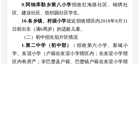
9.阿纳库勒乡第八小学
招收
红海路社区、锦绣社
区、建业社区、纺织园社区学生
。
10.
各乡镇、村级小学
就近招收
辖区内
201
8
年
8
月
31
日前出生
（
满
6周岁
）
的适龄儿童。
（二）初中招生划片区情况
1.第二中学（初中部）：
招收第六小学、新城小
学
、
友谊小学（户籍在友谊小学辖区内；在友谊小学辖
区内有房产；非巴楚县户籍、巴楚镇户籍在友谊小学辖
区内的租户）
应届毕业生
。
2.第三中学：
招收
第二小学、
第三小学、第四小
学
、
第五小学应届毕业生
。
3.阿纳库勒乡第六中学：
招收阿纳库勒乡小学、夏
马勒乡小学
、阿克萨克
马
热勒乡
第二小学应届毕业生
。
4.阿纳库勒乡第七中学：
招收恰尔巴格乡小学
、
阿
克萨克马热勒乡
18村小学、
友谊小学（租住在友谊小学
辖区内巴楚县户籍中非巴楚镇户籍的其他乡镇进城务工
人员子女）
应届毕业生
。