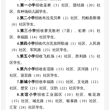
1.第一小学
招收蓝桥
（
3
）
社区、团结路
（
20
）
社
区、良种场幼儿园
学生
。
2.第二小学
招收
布拉克贝希
（
2
）
社区、托帕吾斯塘
（
6
）
社区学生
。
3.第三小学
招收
赛克散村
（
7居
）
、虹桥
（
8
）
社
区、幸福园
（
14
）
社区学生
。
4.第四小学
招收
代尔瓦孜阿
勒
迪
（
1
）
社区、人民路
（
9
）
社区
、军民路（
23）社区
学生
。
5.第五小学
招收
飞机场
（
4
）
社区、胜利路
（
5
）
社
区学生
。
6.第六小学
招收
友谊路
（
13
）
社区、滨河路
（
17
）
社区、迎宾路
（
18
）
社区
学生
。
7.
新城小学
招
收幸福路
（
11
）
社区、文化路
（
12
）
社区
、楚安（
21）社区、汉韵（22）社区
学生
。
8.友谊小学
招收
工业园区
（
10
）
社区、银花路
（
15
）
社区、城北路
（
16
）
社区
、
银泰路
（
19
）
社区
、
汇安（
24）社区学生。