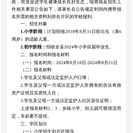
效，营造促进学生健康成长良好生态，现将我县招生工
作相关事宜公告如下，请家长在公告规定时间内携带报
名所需的相关资料到所在片区的学校报到。
一、招生对象
1.小学阶段：
计划招收
2018年8月31日前出生（满6
周岁）的适龄儿童。
2.初中阶段：
招收全县
2024年小学应届毕业生。
二、报名时间和报名材料
（
一）报名
时间：
2024年8月18日-2024年8月21日
（二）报名材料
1.学生及父母或法定监护人
户口簿
；
2.
学生
及父母一方或法定监护人
所拥有的合法有效
房产证明
且实质性入住；
3.
学生
及父母一方或法定监护人
社区居住证明
；
上述报名材料
2、3，乡镇小学、幼儿园可视情况而
定，非必要不提供。
三、
学区划分
（一）小学招生划片区情况