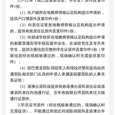
2.户口簿（或
巴楚县
居住证、学生证）原件及复印
件
1份。
（
1）向户籍所在地教师资格认定机构提出申请的，
提供户口簿原件及复印件1份；
（
2）向居住证签发地教师资格认定机构提出申请
的，提供有效居住证原件及复印件1份；
（
3）向就读学校所在地教师资格认定机构提出申请
的新疆普通高等学校应届毕业生、在读研究生及专升本
学生，提供注册信息完整的学生证原件及复印件1份（学
籍信息经在线核验通过的，现场确认时无需提供复印
件）；
（
4）驻
巴楚县
部队现役军人和现役武警应提供由所
属部队相关部门出具的申请人隶属该驻疆部队的人事关
系证明；
（
5）港澳台居民须提供有效港澳台居民居住证或港
澳居民来往内地通行证、五年有效期台湾居民来往大陆
通行证原件。
3.学历证书原件（经在线核验通过的，现场确认时
无需提供）。不能通过系统比对或取得国外及港澳台学