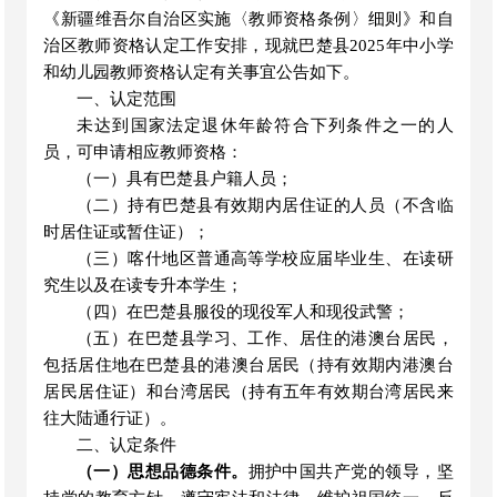
《新疆维吾尔自治区实施〈教师资格条例〉细则》和自
治区教师资格认定工作安排，现就
巴楚县
2025年中小学
和幼儿园教师资格认定有关事宜公告如下
。
一、认定范围
未达到国家法定退休年龄符合下列条件之一的人
员，可申请相应教师资格：
（一）
具有
巴楚县
户籍人员；
（二）持有
巴楚县
有效期内居住证的人员（不含临
时居住证或暂住证）；
（三）喀什地区普通高等学校应届毕业生、在读研
究生以及在读专升本学生；
（四）在
巴楚县
服役的现役军人和现役武警；
（五）在
巴楚县
学习、工作、居住的港澳台居民，
包括居住地在
巴楚县
的港澳台居民（持有效期内港澳台
居民居住证）和台湾居民（持有五年有效期台湾居民来
往大陆通行证）。
二、认定条件
（一）思想品德条件。
拥护中国共产党的领导，坚