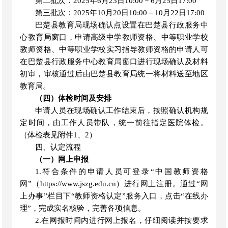
第二批次：
2025年6月23日10
:
00－6月2
5
日
17
:
00
第三批次：
2025年10月20日10
:
00－10月2
2
日
17
:
00
巴楚县教育局现场
确认点设置
在巴楚县行政服务中
心教育局窗口
，申请高级中学教师资格、中等职业学校
教师资格、中等职业学校实习指导教师资格的申请人
可
在
巴楚县行政服务中心教育局窗口
进行现场确认及材料
初审
，
审核通过后由巴楚县教育局统一将材料送至地区
教育局
。
（四）
体检时间及安排
申请人员在现场确认工作结束后，按照确认机构规
定时间，由工作人员带队，统一前往指定医院体检。
（体检表见附件
1、2）
四、认定流程
（一）网上申报
1.符合条件的申请人员可登录“中国教师资格
网”（https://www.jszg.edu.cn）进行网上注册。通过“网
上办事”栏目下“教师资格认定”服务入口，点击“在线办
理”，完成实名核验，完善各项信息。
2.在网报时间内进行网上报名，仔细阅读并按要求