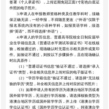
签署《个人承诺书》，上传近期免冠正面1寸彩色白底证
件照的电子照片。
3.申请人在申报教师资格种类及任教学科时，须确
保正确无误，一经申报，不得随意更改（“外语”仅限于
报名系统内没有的小语种学科，如报英语学科，须选
择“英语”，而不得选择“外语”）。
4.申请人的学历信息、普通高等院校全日制应届毕
业生学籍信息及《普通话水平测试等级证书》可在线核
验，检验通过的，现场确认时无需出示相关原件或复印
件。如验证不通过，则按以下步骤操作，且在现场确认
时出具原件：
（
1）“普通话证书信息”验证不通过，请选择“录入
证书”类型，补全相关信息并上传对应的电子版证书
；
（
2）“学历学籍信息”验证不通过，请选择“无法核
验的学历”类型，补全相关信息并上传对应的证书照片
；
（
3）如果申请人持有的学历为港澳台地区学历或者
国外留学学历，无法进行学历核验，请选择核验类型为
港澳台地区学历或国外留学学历，并上传《港澳台学历
学位认证书》或《国外学历学位认证书》。持港澳台学