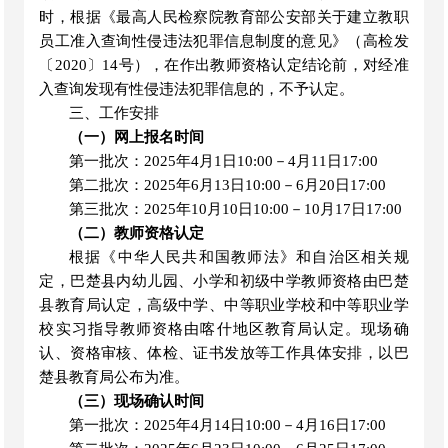
时，根据《最高人民检察院教育部公安部关于建立教职
员工准入查询性侵违法犯罪信息制度的意见》（高检发
〔
2020〕14号），在作出教师资格认定结论前，对经准
入查询发现有性侵违法犯罪信息的，不予认定。
三、工作安排
（一）网上报名时间
第一批次：
2025年4月1日10
:
00－4月11日17
:
00
第二批次：
2025年6月13日10
:
00－6月20日17
:
00
第三批次：
2025年10月10日10
:
00－10月17日17
:
00
（二）教师资格认定
根据《中华人民共和国教师法》和自治区相关规
定，
巴楚县
内幼儿园、小学和初级中学教师资格由
巴楚
县教育局
认定，高级中学、中等职业学校和中等职业学
校实习指导教师资格
由
喀什地区教育局认定。现场确
认、资格审核、体检、证书发放等工作具体安排，以
巴
楚县教育局
公布为准。
（三）现场确认时间
第一批次：
2025年4月14日10:00－4月1
6
日
17:00