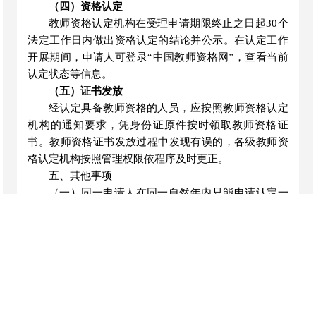
（四）资格认定
教师资格认定机构在受理申请期限终止之日起
30个
法定工作日内做出资格认定的结论并公示。在认定工作
开展期间，申请人可登录“中国教师资格网”，查看当前
认定状态等信息。
（五）证书发放
经认定具备教师资格的人员，应按照教师资格认定
机构的通知要求，凭身份证原件按时领取教师资格证
书。教师资格证书发放过程中发现有误的，各级教师资
格认定机构按照管理权限依程序及时更正。
五、其他事项
（一）同一申请人在同一自然年内只能申请认定一
种教师资格。申请过程中，申请人应如实提交相关材
料，弄虚作假，骗取教师资格的依法依规进行处理。
（二）妊娠期的申请人可免检孕妇不宜的体检项
目，在其他可检测项目合格的情况下，视为体检合格，
但须由主检医生在体检表上签署妊娠情况说明。申请人
在提交体检合格证明时须附上妊娠反应为阳性的检测报
告或产检档案证明材料。