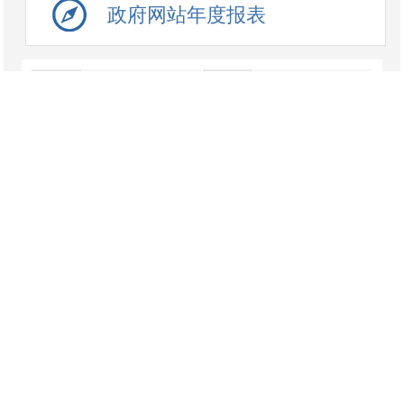
政府网站年度报表
公开信
巴楚县市场监督管理
索引号
息来源
局
巴楚县市场监督管理
局药品安全投诉举报
受理途径
来源：巴楚县市场监督管理局
发布时间： 2025-11-
11
点击数：
1588
渠道一
：拨打
12345政务热线进行投诉举报