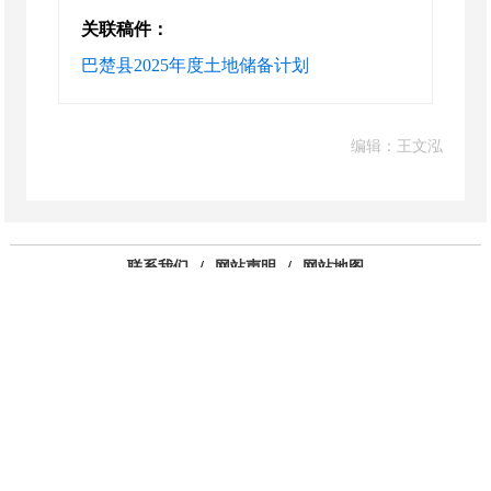
关联稿件：
巴楚县2025年度土地储备计划
编辑：王文泓
联系我们
/
网站声明
/
网站地图
开办单位：巴楚县人民政府
主办单位：巴楚县人民政府办公室
承办单位：巴楚县人民政府电子政务办公室
地址：巴楚县四大班子联合办公楼
政府网站标识码6531300001
新ICP备09003526号
新公安备 65313002000011
投稿邮箱： bczwxx@163.com