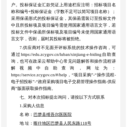
户。投标保证金汇款凭证上用途栏应注明
：
招标项目名
称
和编号
+投标保证金
（
字数不足可以简写项目名称）
；
采用保函形式的投标保证金，其保函需装订至投标文件
中且所投标项及项目编号需使用国家通用语言文字，若
投标文件中保函所保标项及项目编号未使用国家通用语
言文字，否则，届时其投标将被拒绝。
7.供应商对不见面开评标系统的技术操作咨询，可
通过
https://edu.zcygov.cn/luban/xinjiang-e-biding
自助查
询，也可在政采云帮助中心常见问题解答和操作流程讲
解视频中自助查询，网址为：
https://service.zcygov.cn/#/help
，
“项目采购”
-
“操作流程
-
电子招投标
”
-
“政府采购项目电子交易管理操作指南-供应
商”版面获取操作指南。
七、对本次招标提出询问，请按以下方式联系
1.采购人信息
名
称：
巴楚县维吾尔医医院
地
址：
喀什地区巴楚县人民东路
118号