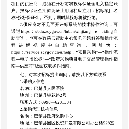
项目的供应商，必须在开标前将投标保证金汇入指定账
户。投标保证金汇款凭证上用途栏应注明：招标项目名
称+投标保证金。否则，届时其投标将被拒绝。
7.供应商对不见面开评标系统的技术操作咨询，可
通过https：//edu.zcygov.cn/luban/xinjiang—e—biding自
助查询，也可在政采云帮助中心常见问题解答和操作流
程讲解视频中自助查询
，
网址为：
https：//service.zcygov.cn/#/help，
“
项目采购
”
—
“
操作流
程
—电子招投标
”
—
“
政府采购项目电子交易管理操作指
南
—供应商
”
版面获取操作指南。
七、对本次招标提出询问，请按以下方式联系
1.采购人信息
名
称：巴楚县人民医院
地
址：巴楚县银花路
2号
联系方式：
0998—6281384
2.采购代理机构信息
名
称：巴楚县政府采购中心
地
址：巴楚县园区投资开发有限公司办公楼
528室