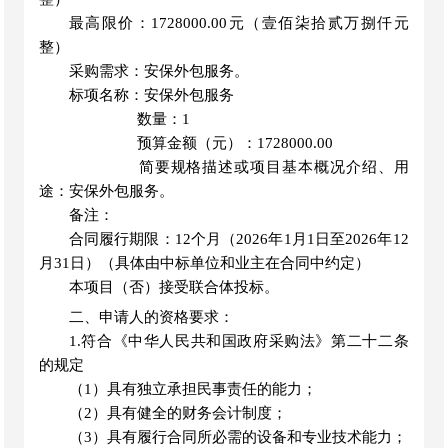
最高限价：
1728000.00元（壹佰柒拾贰万捌仟元
整）
采购需求：安保外包服务。
标项名称：安保外包服务
数量：1
预算金额
（
元
）
：
1728000.00
简要规格描述或项目基本概况介绍、用
途：安保外包服务。
备注：
合同履行期限：
12个月
（
2026年1月1日至2026年12
月31日
）（
具体由中标单位和业主在合同中约定
）
本项目
（
否
）
接受联合体投标。
二、申请人的资格要求：
1.符合《中华人民共和国政府采购法》第二十二条
的规定
（
1）具有独立承担民事责任的能力；
（
2）具有健全的财务会计制度；
（
3）具有履行合同所必需的设备和专业技术能力；