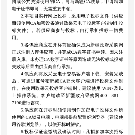
团或公共资源使用的CA，可与新疆CA联系，申请增加
电子证书即可，无需重复申领。
2.本项目实行网上投标，采用电子投标文件
（
供应
商须使用
CA加密设备通过政采云电子投标客户端制作投
标文件
）
。若供应商参与投标，自行承担投标一切费
用。
3.各供应商应在开标前应确保成为新疆政府采购网
正式注册入库供应商，并完成CA数字证书申领。因未注
册入库、未办理CA数字证书等原因造成无法投标或投标
失败等后果由供应商自行承担。
4.供应商将政采云电子交易客户端下载、安装完成
后，可通过账号密码或CA登录客户端进行投标文件制
作。在使用政采云投标客户端时，建议使用 WIN7及以
上操作系统。客户端请至新疆政府采购网400—881—
7190进行咨询。
5.供应商在开标时须使用制作加密电子投标文件所
使用的CA锁及电脑
，
电脑须提前配置好浏览器
（
建议使
用谷歌浏览器
），
以便开标时解锁。
6.投标保证金缴纳及确认时间：凡拟参加本次招标