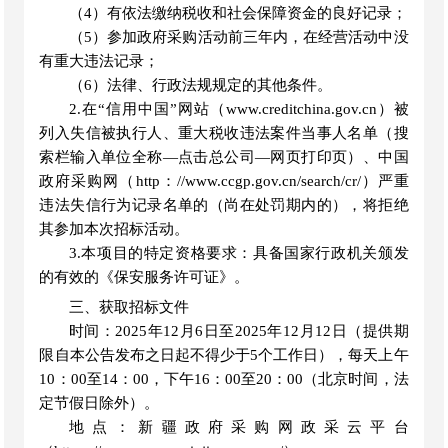
（
4）有依法缴纳税收和社会保障资金的良好记录；
（
5）参加政府采购活动前三年内，在经营活动中没
有重大违法记录；
（
6）法律、行政法规规定的其他条件。
2.在
“
信用中国
”
网站（
www.creditchina.gov.cn）被
列入失信被执行人、重大税收违法案件当事人名单
（
搜
索栏输入单位全称
—点击总公司—网页打印页
）
、中国
政府采购网（
http：//www.ccgp.gov.cn/search/cr/）严重
违法失信行为记录名单的（尚在处罚期内的），将拒绝
其参加本次招标活动。
3.
本项目的特定资格要求
：具备国家行政机关颁发
的有效的《保安服务许可证》
。
三、获取招标文件
时间
：
2025
年
12
月
6
日
至
2025
年
12
月
12
日
（
提供期
限自本公告发布之日起不得少于
5个工作日
）
，每天上午
10
：
00至14
：
00，下午1
6
：
0
0至
20
：
0
0
（
北京时间，法
定节假日除外
）
。
地点
：
新疆政府采购网政采云平台