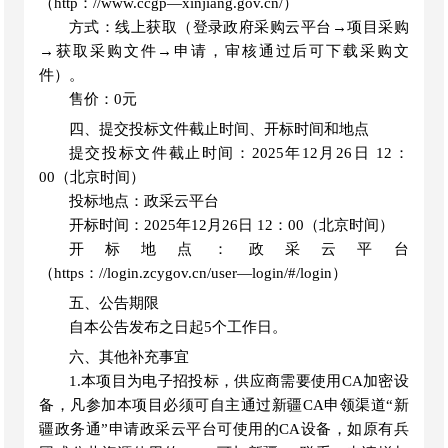
（
http
：
//www.ccgp
—
xinjiang.gov.cn/
）
方式：线上获取
（
登录政府采购云平台
→项目采购
→获取采购文件→申请，审核通过后可下载采购文
件
）。
售价：
0元
四、提交投标文件截止时间、开标时间和地点
提交投标文件截止时间：
2025年12月26日 1
2
：
00（北京时间）
投标地点：政采云平台
开标时间：
2025年12月26日 1
2
：
00（北京时间）
开标地点：政采云平台
（
https：//login.zcygov.cn/user—login/#/login）
五、公告期限
自本公告发布之日起
5个工作日。
六、其他补充事宜
1.本项目为电子招投标，供应商需要使用CA加密设
备，凡参加本项目必须可自主通过新疆CA申领渠道
“
新
疆政务通
”
申请政采云平台可使用的
CA设备，如原有兵