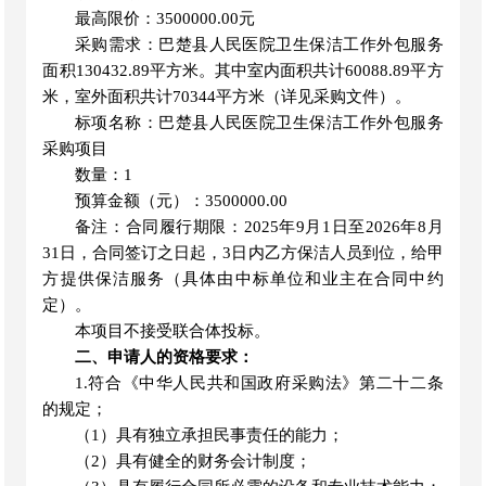
最高限价：
3500000.00
元
采购需求：
巴楚县人民医院卫生保洁工作外包服务
面积
130432.89平方米。其中室内面积共计60088.89平方
米，室外面积共计70344平方米（详见采购文件）。
标项名称
：巴楚县人民医院卫生保洁工作外包服务
采购项目
数量
：
1
预算金额（元）
：
3500000.00
备注：合同履行期限
：
2025年9月1日至2026年8月
31日，合同签订之日起，3日内乙方保洁人员到位，给甲
方提供保洁服务（具体由中标单位和业主在合同中约
定）
。
本项目
不
接受联合体投标。
二、申请人的资格要求：
1.符合《中华人民共和国政府采购法》第二十二条
的规定
；
（
1）具有独立承担民事责任的能力；
（
2）具有健全的财务会计制度；