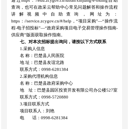
通过https：//edu.zcygov.cn/luban/xinjiang-e-biding自助
查询，也可在政采云帮助中心常见问题解答和操作流程
讲解视频中自助查询，网址为：
https：//service.zcygov.cn/#/help，“项目采购”—“操作流
程-电子招投标”—“政府采购项目电子交易管理操作指南-
供应商”版面获取操作指南。
七、对本次招标提出询问，请按以下方式联系
1.采购人信息
名
称：巴楚县人民医院
地
址：巴楚县友谊北路
联系方式：
0998-6281384
2.采购代理机构信息
名
称：巴楚县政府采购中心
地 址：巴楚县园区投资开发有限公司办公楼
527室
联系方式：
0998-5720880
3.项目联系方式
项目联系人：刘艳
电
话：
0998-6281384