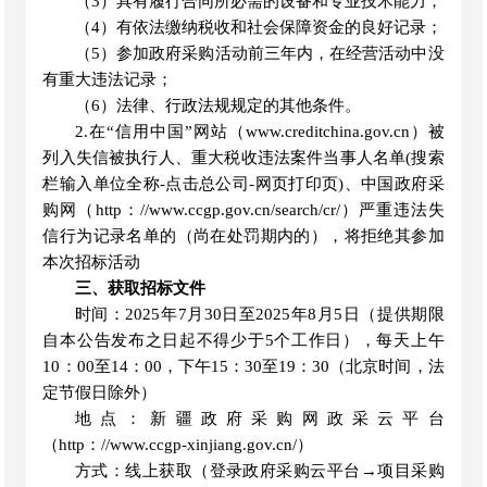
（
3）具有履行合同所必需的设备和专业技术能力；
（
4）有依法缴纳税收和社会保障资金的良好记录；
（
5）参加政府采购活动前三年内，在经营活动中没
有重大违法记录；
（
6）法律、行政法规规定的其他条件。
2.在“信用中国”网站（
www.creditchina.gov.cn
）被
列入失信被执行人、重大税收违法案件当事人名单
(搜索
栏输入单位全称-点击总公司-网页打印页)、中国政府采
购网（
http：//www.ccgp.gov.cn/search/cr/
）严重违法失
信行为记录名单的（尚在处罚期内的），将拒绝其参加
本次招标活动
三、获取招标文件
时间：
2025
年
7
月
30
日
至
2025
年
8
月
5
日（提供期限
自本公告发布之日起不得少于
5个工作日），每天上午
10
：
00至14
：
00，下午15
：
30至19
：
30（北京时间，法
定节假日除外）
地点：新疆政府采购网政采云平台
（
http
：
//www.ccgp-xinjiang.gov.cn/）
方式：线上获取（登录政府采购云平台
→项目采购