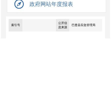
政府网站年度报表
公开信
索引号
巴楚县应急管理局
息来源
巴楚县安全生产投诉
举报途径公示
来源：巴楚县应急管理局
发布时间： 2025-11-14
点
击数：
1408