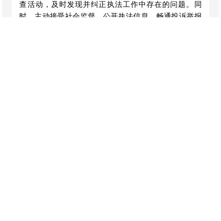
查活动，及时发现并纠正执法工作中存在的问题。同
时，主动接受社会监督，公开执法信息，畅通投诉举报
渠道，对群众反映的问题及时进行调查核实并反馈处理
结果。
3.加强应急管理。执法人员在执法检查过程中，要
督促企业加强应急管理工作，指导企业完善应急预案，
加强应急演练，提高应对突发事件的能力。同时，应急
管理部门自身也要做好应急准备工作，建立健全应急响
应机制，确保在发生生产安全事故时能够迅速、科学、
有效地进行处置，最大限度地减少事故损失。
4.提升执法效能。充分运用信息化手段，加强安全
生产监管执法信息系统建设和应用，实现执法信息的互
联互通、共享共用，提高执法工作的信息化、智能化水
平。加强与相关部门的协作配合，建立健全联合执法、
信息共享、案件移送等工作机制，形成执法合力，提升
执法效能。
5.注重宣传教育。将安全生产宣传教育贯穿于执法
工作始终，通过执法检查向企业宣传安全生产法律法规
和政策要求，提高企业的安全生产意识和法治观念。同