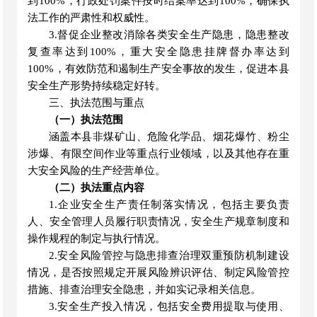
到
100
%，行政处罚案件按时结案率达到
100
%，确保执
法工作的严肃性和权威性。
3.督促企业整改消除各类安全生产隐患，隐患整改
复查率达到
100
%，重大安全隐患挂牌督办率达到
100
%，有效防范和遏制生产安全事故的发生，促进本
县
安全生产形势持续稳定好转。
三、执法范围与重点
（一）
执法范围
涵盖本
县
非煤矿山、危险化学品、烟花爆竹、粉尘
涉爆、有限空间作业等重点行业领域，以及其他存在重
大安全风险的生产经营单位。
（二）执法重点内容
1.
企业安全生产责任制落实情况，包括主要负责
人、安全管理人员履行职责情况，安全生产规章制度和
操作规程的制定与执行情况。
2.
安全风险管控与隐患排查治理双重预防机制建设
情况，是否按照规定开展风险辨识评估、制定风险管控
措施、排查治理安全隐患，并如实记录相关信息。
3.
安全生产投入情况，包括安全费用提取与使用、