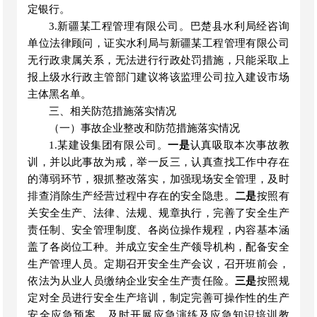
定银行。
3.新疆某工程管理有限公司。巴楚县水利局经咨询
单位法律顾问，证实水利局与新疆某工程管理有限公司
无行政隶属关系，无法进行行政处罚措施，只能采取上
报上级水行政主管部门建议将该监理公司拉入建设市场
主体黑名单。
三、相关防范措施落实情况
（
一
）事故企业整改和防范措施落实情况
1.某建设集团有限公司。
一是
认真吸取本次事故教
训，并以此事故为戒，举一反三，认真查找工作中存在
的薄弱环节，狠抓整改落实，加强现场安全管理，及时
排查消除生产经营过程中存在的安全隐患。
二是
按照有
关安全生产、法律、法规、规章执行，完善了安全生产
责任制、安全管理制度、各岗位操作规程，内容基本涵
盖了各岗位工种。并成立安全生产领导机构，配备安全
生产管理人员。定期召开安全生产会议，召开班前会，
依法为从业人员缴纳企业安全生产责任险。
三是
按照规
定对全员进行安全生产培训，制定完善可操作性的生产
安全应急预案，及时开展应急演练及应急知识培训教