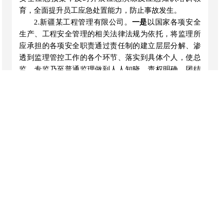
育，全面提升员工应急处置能力，防止事故发生。
2.新疆某工程管理有限公司。
一是
以国家各项安全
生产、工程安全管理的相关法律法规为依托，将监理所
应承担的各项安全职责通过责任制的建立层层分解、渗
透到监理管控工作的各个环节、落实到具体个人，使总
监、专监乃至普通监理做到人人知晓、责权明确、团结
一致、各司其责，切实履行四项基本职责。
二是
通过引
导员工加强安全知识学习、定期举行的安全知识培训
等，来不断提高全员安全生产意识和安全风险的管控能
力。
（二）行业监管部门整改和防范措施落实情况
巴楚县水利局。
一是
召开警示教育会，进一步剖析
事故发生原因和目前存在的问题，提高政治站位，强化
责任担当，不断提高安全监管水平。
二是
做好项目实施
先期调研、勘察、沟通工作，建立重大事项变更事前汇
报交流制度，最大限度减少工程项目实施过程中的问题
隐患。
三是
责令施工单位对出现问题部位进行整改，严
格设计、监理单位检查程序，确保整改到位。强化制度