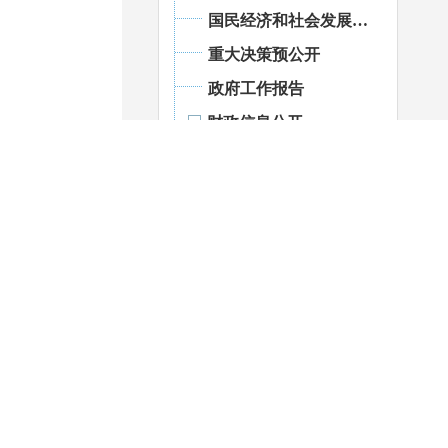
国民经济和社会发展统计信息
重大决策预公开
政府工作报告
财政信息公开
政府预决算公开
扶贫资金管理
部门预决算
社保基金预决算
国有资本经营预决算
地方债务
绩效管理
财政资金直达基层
重大会议