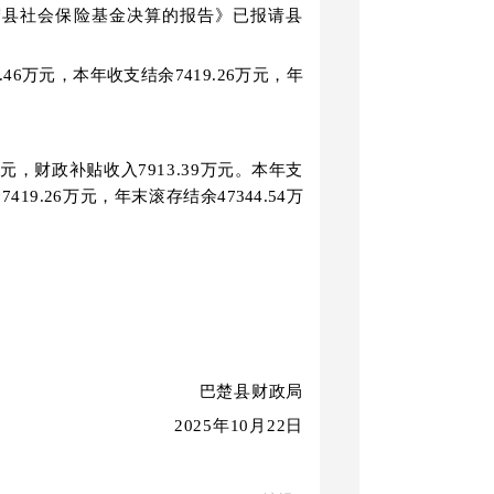
楚县社会保险基金决算的报告》已报请县
.46
万元，本年收支结余
7419.26
万元，年
元，财政补贴收入
7913.3
9
万元。本年支
余
7419.26
万元，年末滚存结余
47344.54
万
巴楚县财政局
202
5
年
10
月22
日