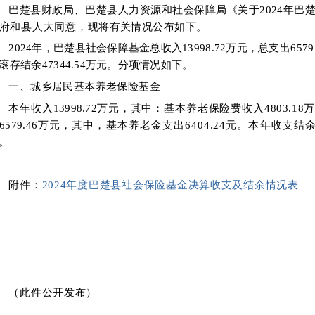
巴楚县财政局、巴楚县人力资源
和
社会保障局《关于
202
4
年
巴
府和县人大同意，
现将有关情况公布如下
。
202
4
年，巴楚县社会保障基金总收入
13998.72
万元
，总
支出
6579
滚存
结余
47344.54
万元。分项情况如下
。
一、城乡居民基本养老保险基金
本年收入
13998.72
万元，其中：基本养老保险费收入
4803.1
8
万
6579.46
万元，其
中，基本养老金支出
6404.24
元。
本年收支结
。
附件：
2024年度巴楚县社会保险基金决算收支及结余情况表
（此件公开发布）