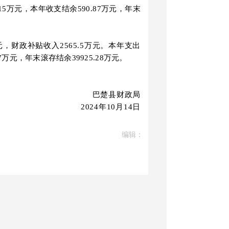
15
万元，本年收支结余
590.87
万元，年末
元，财政补贴收入2565
.
5
万元。本年支出
7
万元，年末滚存结余
39925.28
万元。
巴楚县财政局
2024
年
10
月
14
日
编辑：