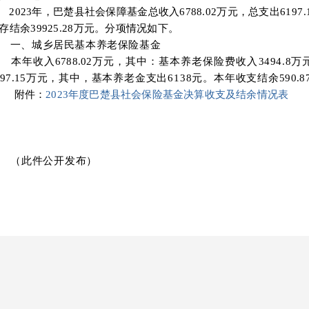
202
3
年，巴楚县社会保障基金总收入
6788.02
万元
，总
支出
6197.
存
结余
39925.28
万元。分项情况如下
。
一、城乡居民基本养老保险基金
本年收入
6788.02
万元，其中：基本养老保险费收入
3494
.
8万
97.15
万元，其中，基本养老金支出
6138
元。
本年收支结余
590.8
附件：
2023年度巴楚县社会保险基金决算收支及结余情况表
（此件公开发布）