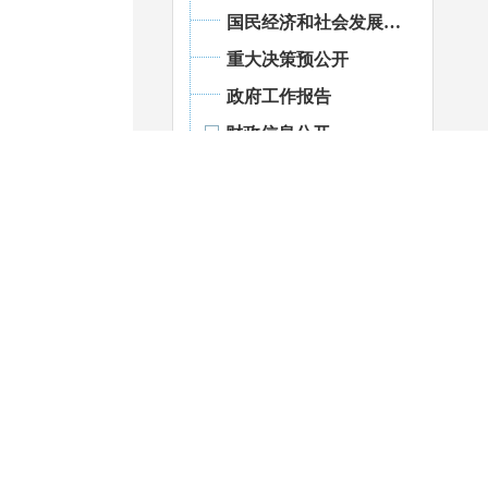
国民经济和社会发展统计信息
重大决策预公开
政府工作报告
财政信息公开
政府预决算公开
扶贫资金管理
部门预决算
社保基金预决算
国有资本经营预决算
地方债务
绩效管理
财政资金直达基层
重大会议