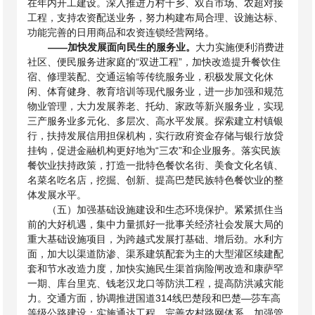
在年内开工建设。深入推进万村千乡、双百市场、农超对接
工程，支持农资配送业务，努力构建布局合理、设施达标、
功能完善的日用商品和农资连锁经营网络。
——
加快发展面向民生的服务业。
大力实施便利消费进
社区、便民服务进家庭的“双进工程”，加快改造提升餐饮住
宿、修理装配、交通运输等传统服务业，积极发展文化休
闲、体育健身、教育培训等现代服务业，进一步加强和规范
物业管理，大力发展养老、托幼、家政等新兴服务业，实现
三产服务业多元化、多层次、高水平发展。探索建立村镇银
行，扶持发展信用担保机构，实行政府资金存储与银行放贷
挂钩，促进金融机构更好地为“三农”和企业服务。落实民族
餐饮业扶持政策，打造一批特色餐饮名街、美食文化名镇、
名菜名吃名店，挖掘、创新、提高巴楚民族特色餐饮业的整
体发展水平。
（五）加强基础设施建设和生态环境保护。紧紧抓住当
前的大好机遇，集中力量抓好一批事关经济社会发展大局的
重大基础设施项目，为跨越式发展打基础、增后劲。水利方
面，加大以渠道防渗、渠系建筑配套为主的大型灌区续建配
套和节水改造力度，加快实施民生渠首病险闸改造和康萨罕
一期、库台里克、钱老汉龙口等防洪工程，提高防洪减灾能
力。交通方面，协调推进国道
314线巴楚段和巴楚—莎车高
等级公路建设；实施通达工程，完善农村路网体系，加强管