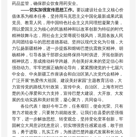
药品监管，确保群众饮食用药安全。
——
切实加强宣传思想工作。
要以建设社会主义核心价
值体系为根本任务，坚持用马克思主义中国化最新成果武装
党员、教育人民，用中国特色社会主义共同理想凝聚力量，
用以爱国主义为核心的民族精神和以改革创新为特征的时代
精神鼓舞斗志，用社会主义荣辱观引领风尚，巩固各族人民
共同团结奋斗的思想道德基础。坚持以现代文化为引领，大
力弘扬新疆精神，进一步提炼和熔铸巴楚抗震救灾精神、胡
杨精神，引导各族干部群众始终保持与时俱进、开拓创新的
精神状态，形成推动科学跨越、共创美好未来的坚定信心和
强劲动力。牢牢把握正确舆论导向，紧紧围绕党的十七届六
中全会、中央新疆工作座谈会和自治区第八次党代会精神，
广泛开展“热爱伟大祖国、建设美好家园”主题教育活动，大
力宣传党的路线方针政策，宣传中央、自治区、上海市对巴
楚的关心厚爱和大力支持，宣传巴楚大建设、大开放、大发
展的生动实践和美好前景，凝心聚力，共同奋斗。
各位代表！做好今年工作，任务艰巨，使命光荣。只有
努力才能改变，只要努力就能改变。让我们在县委的坚强领
导下，进一步解放思想、转变观念，坚持变化变革创新，牢
固树立大局意识忧患意识，切实增强责任感紧迫感，敢于担
当，勇于进取，扎实工作，为推进巴楚跨越式发展和长治久