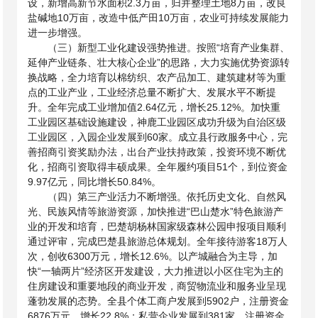
设，新增高新节水面积2.3万亩，归并整理土地8万亩，改良
盐碱地10万亩，改造中低产田10万亩，农业可持续发展能力
进一步增强。
（三）新型工业化建设强势推进。按照“培育产业集群、
延伸产业链条、壮大核心企业”的思路，大力实施优势资源转
换战略，全力培育以棉纺织、农产品加工、建筑建材等为重
点的工业产业，工业经济总量不断扩大、发展水平不断提
升。全年完成工业增加值
2.64亿元，增长25.12%。加快重
工业园区基础设施建设，神鹿工业园区成功升级为自治区级
工业园区，入园企业发展到60家。成立县行政服务中心，完
善招商引资奖励办法，出台产业扶持政策，投资环境不断优
化，招商引资取得丰硕成果。全年履约项目51个，到位资金
9.97亿元，同比增长50.84%。
（四）第三产业活力不断增强。依托历史文化、自然风
光、民族风情等旅游资源，加快推进“巴山楚水”特色旅游产
业的开发和培育，巴楚胡杨林国家级森林公园申报项目顺利
通过评审，完成巴楚县旅游总体规划。全年接待游客
18万人
次，创收6300万元，增长12.6%。以产城融合为主导，加
快“一轴两片”经济区开发建设，大力推进以小区住宅为主的
住房建设和重要地段的商业开发，商贸物流业和服务业呈现
蓬勃发展的态势。全县个体工商户发展到5902户，注册资金
6876万元，增长22.8%；私营企业发展到381家，注册资金