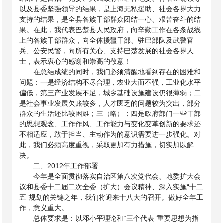
以及县委坚强领导的结果，是上海无私援助、社会各界大力
支持的结果，是全县各族干部群众团结一心、艰苦奋斗的结
果。在此，我代表巴楚县人民政府，向辛勤工作在各条战线
上的各族干部群众，向全体援疆干部、驻巴部队及武警官
兵、公安民警，向所有关心、支持巴楚发展的社会各界人
士，表示衷心的感谢和崇高的敬意！
在总结成绩的同时，我们必须清醒地看到存在的困难和
问题：一是经济结构不尽合理，农业大而不强，工业化水平
偏低，第三产业发展不足，城乡基础设施建设仍很薄弱；二
是社会事业发展欠账较多，人才匮乏的问题较为突出，部分
群众的生活还比较困难；三（略）；四是政府部门一些干部
的思想观念、工作作风、工作能力与变化变革创新的要求还
不相适应，敢于担当、主动作为的意识需要进一步强化。对
此，我们必须高度重视，采取更加有力措施，切实加以解
决。
二、
2012年工作部署
今年是全面贯彻落实自治区第八次党代会、地委扩大会
议和县委十二届二次全委（扩大）会议精神、深入实施“十二
五”规划的关键之年，我们将迎来十八大的召开。做好全年工
作，意义重大。
总体要求是：以邓小平理论和“三个代表”重要思想为指