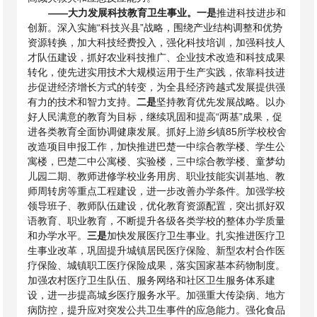
——
大力发展科技教育卫生事业。一是
推进科技进步和
创新。深入实施“科技兴县”战略，围绕产业结构调整和优势
资源转换，加大科技经费投入，强化科技培训，加强科技人
才队伍建设，抓好农业科技推广、企业技术改造和科技成果
转化，使先进实用技术大规模运用于生产实践，依靠科技进
步促进经济增长方式的转变，为全县经济跨越式发展提供强
有力的技术和智力支持。
二是
坚持教育优先发展战略。以办
好人民满意的教育为目标，继续巩固和提高“两基”成果，促
进各类教育全面协调健康发展。抓好上游乡镇
85所学校校舍
改造项目申报工作，加快推进巴楚一中综合教学楼、学生公
寓楼，巴楚二中公寓楼、实验楼，三中综合教学楼、童梦幼
儿园二期、教师进修学校业务用房、职业技能实训基地、教
师周转房等重点工程建设，进一步改善办学条件。加强学校
领导班子、教师队伍建设，优化教育资源配置，突出抓好双
语教育、职业教育，不断提升各级各类学校的整体办学质量
和办学水平。
三是
加快发展医疗卫生事业。扎实推进医疗卫
生事业改革，巩固提升城镇居民医疗保险、新型农村合作医
疗保险、城镇职工医疗保险成果，落实国家基本药物制度。
加强农村医疗卫生队伍、服务网络和社区卫生服务体系建
设，进一步提高城乡医疗服务水平。加强重大传染病、地方
病防控，提升应对突发公共卫生事件的应急能力。强化食品