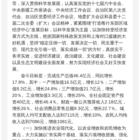
导，深入贯彻科学发展观，认真落实党的十七届六中全会、
中央新疆工作座谈会、中央经济工作会议、自治区第八次党
代会、自治区党委经济工作会议、地委扩大会议和县委十二
届二次全委（扩大）会议精神，紧紧围绕“打造喀什东部区域
经济中心”发展目标，以科学发展为主题，以加快转变经济发
展方式为主线，抢抓国家特殊政策支持和上海对口援建的大
好机遇，坚持“稳定压倒一切、发展决定一切、民生重于一
切、现代文化引领一切、落实成就一切”的方针，真抓实干、
务求实效，促进经济建设、政治建设、文化建设、社会建设
以及生态文明建设全面发展，努力实现经济社会又好又快发
展。
奋斗目标是：完成生产总值
46.4亿元，同比增长
17.8%，其中：一产增加值16.5亿元，增长12％；二产增加
值8.2亿元，增长24.8%；三产增加值21.7亿元，增长
20％。工业增加值3.3亿元，增长25%。全社会固定资产投
资40亿元，增长46.4％。财政一般公共预算收入2.18亿元，
增长26％。社会消费品零售总额9.3亿元，增长22.7％。城
市居民人均可支配收入达到7115元，增长10%。农民人均纯
收入达到7086元，增收1081元。
（一）加快推进农业现代化。以农业增效和农民增收为
重点，大力实施以“夯实两个基础、落实六项增收措施、强化