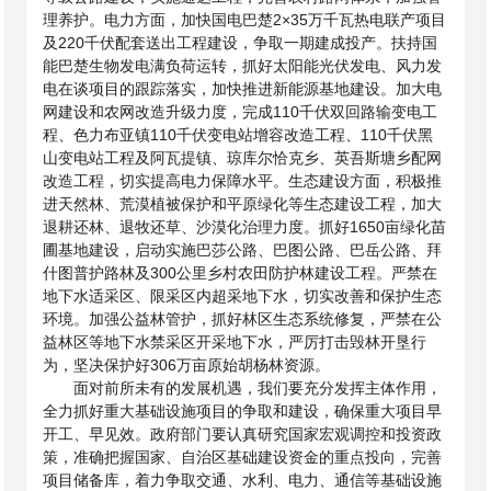
理养护。电力方面，加快国电巴楚2×35万千瓦热电联产项目
及220千伏配套送出工程建设，争取一期建成投产。扶持国
能巴楚生物发电满负荷运转，抓好太阳能光伏发电、风力发
电在谈项目的跟踪落实，加快推进新能源基地建设。加大电
网建设和农网改造升级力度，完成110千伏双回路输变电工
程、色力布亚镇110千伏变电站增容改造工程、110千伏黑
山变电站工程及阿瓦提镇、琼库尔恰克乡、英吾斯塘乡配网
改造工程，切实提高电力保障水平。生态建设方面，积极推
进天然林、荒漠植被保护和平原绿化等生态建设工程，加大
退耕还林、退牧还草、沙漠化治理力度。抓好1650亩绿化苗
圃基地建设，启动实施巴莎公路、巴图公路、巴岳公路、拜
什图普护路林及300公里乡村农田防护林建设工程。严禁在
地下水适采区、限采区内超采地下水，切实改善和保护生态
环境。加强公益林管护，抓好林区生态系统修复，严禁在公
益林区等地下水禁采区开采地下水，严厉打击毁林开垦行
为，坚决保护好306万亩原始胡杨林资源。
面对前所未有的发展机遇，我们要充分发挥主体作用，
全力抓好重大基础设施项目的争取和建设，确保重大项目早
开工、早见效。政府部门要认真研究国家宏观调控和投资政
策，准确把握国家、自治区基础建设资金的重点投向，完善
项目储备库，着力争取交通、水利、电力、通信等基础设施