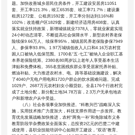
题。加快改善城乡居民住房条件，开工建设安居房
11051
套、开工率121.3%，竣工6535套、竣工率71.7%；建设廉
租房1272套、公租房1592套，开工率分别达到116%和
102%；改造棚户区1829套，新建经济适用房408套。认真
落实就业扶持政策，新增城镇就业7378人，零就业家庭实现
24小时动态清零。不断提高社会保障水平，新型农村养老保
险续保9.66万人、续保率95%，城镇居民养老保险参保7949
人、参保率93.8%。1.97万城镇低收入人口和4.16万农村贫
困人口被纳入低保范围。1700名“五·七工”被纳入企业职工基
本养老保险统筹。2380名80周岁以上老年人享受基本生活
津贴和免费体检。355名贫困残疾群众享受居家托养补贴、
燃油补贴。大力推进农村水、电、路等基础设施建设，解决
了4040户无电户用电和1720户群众的饮水困难问题。完成
1029户、2687万元农村妇女小额贷款。全县176个行政村完
成了土地分配，新分配土地34.78万亩，2.3万户无承包地农
户和新增农户从中受益。
（八）社会各项事业加快推进。“科教兴巴”战略深入实
施，实用技术推广力度加大，科技支撑作用进一步发挥。教
育优先发展战略加快推进，农村“两免一补”和免除城市义务
教育阶段学杂费政策全面落实，总投资
2亿元的巴楚二中建
成使用，县职业技能培训中心如期开工建设，“双语”教育、