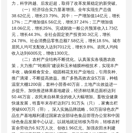
力，科学跨越、后发赶超，取得了改革发展稳定的新突破。
（一）经济综合实力显著增强。全年实现生产总值
38.62亿元，增长23.79%。其中：一产增加值14亿元，增长
17%；二产增加值6.56亿元，增长37.24%；三产增加值
18.06亿元，增长25%。完成财政一般公共预算收入1.73亿
元，增长44.3%。全社会固定资产投资30.3亿元，增长
24.78%。社会消费品零售总额7.58亿元，增长18.5%。城市
居民人均可支配收入达到7012元，增长9.8%。农民人均纯
收入达到6005元，增收1300元。
（二）农村产业结构不断优化。认真落实各项惠农政
策，大力推广“吨粮田”建设和玉米铺膜种植技术，实现丰产
丰收，确保粮食安全。稳固棉花支柱产业地位，引用良种、
推广滴灌，不断提高效益。推广多熟高效农业
5万亩，种植
温室大棚1200亩，套种小茴香40万亩，土地产出效益进一
步提升。加快推进林果基地建设，经济林结果总面积达到
50.46万亩，农民来自林果业的收入大幅增加。畜牧业健康
快速发展，牲畜年末存栏达到71.91万头（只），家禽出栏
突破600万只（羽）。深入实施品牌战略，50万亩绿色农产
品生产基地顺利通过国家农业部绿色食品管理办公室和中国
绿色食品发展中心认证。以就地就近转移为导向，转移农村
富余劳动力6.92万人次、创收1.96亿元。加强农田水利建