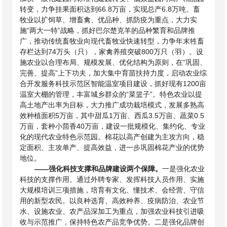
转变，力争挂果面积达到66.8万亩，实现总产6.8万吨。畜
牧业以扩饲草、增畜禽、优品种、抓防疫为重点，大力实
施“两大一特”战略，
抓好巴尔楚克羊的品种繁育和品牌推
广，推动传统畜牧业向现代畜牧业快速转型，力争年末牲畜
存栏达到
74万头（只），家禽养殖突破800万只（羽）。设
施农业以合理布局、规模发展、优化结构为原则，在
“巩固、
完善、提高”上下功夫，加大集中育苗扶持力度，启动农业综
合开发服务科技示范区智能温室项目建设，抓好现有
1200亩
温室大棚的管理，丰富城乡群众的“菜篮子”。特色农业以提
高土地产出率为目标，大力推广成功栽培模式，发展多熟高
效种植面积5万亩，其中甜瓜1万亩、
西瓜
3.5万亩、蔬菜0.5
万亩，套种小茴香40万亩，建设一批规模化、集约化、专业
化的现代农业特色示范园。棉花以高产创建为主攻方向，稳
定面积、主攻单产、提高效益，进一步巩固棉花产业的优势
地位。
——
强化科技支撑和品牌建设两个保障。
一是强化农业
科技的支撑作用。通过外聘专家、发挥科技人员作用、实施
大规模培训三项措施，培育有文化、懂技术、会经营、守信
用的新型农民。以良种选育、高效种养、疫病防治、农业节
水、设施农业、农产品深加工为重点，加强农业科技引进吸
收与示范推广，保持特色农产品竞争优势。二是强化品牌创