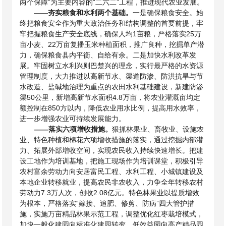
两个保障”为主要内容的“二六二”工程，推进现代农业发展。
——
夯实粮食和水利两个基础。
一是确保粮食安全。始
终把粮食安全作为重大政治任务和结构调整的首要前提，牢
牢把握粮食生产安全底线，确保人均
1亩粮，严格落实25万
亩小麦、22万亩复播玉米种植面积，推广良种，挖掘单产潜
力，确保粮食县内平衡、自给有余。二是加快水利改革发
展。牢固树立水利兴则巴楚兴的理念，实行最严格的水资源
管理制度，大力推进以高新节水、渠道防渗、防洪抗旱与节
水改造、盐碱地治理为重点的农田水利基础建设，新建防渗
渠50公里，新增高新节水面积4.8万亩，将农业灌溉亩均定
额控制在850方以内，降低农业用水比例，提高用水效率，
进一步增强农业可持续发展能力。
——
落实六项增收措施。
狠抓林果业、畜牧业、设施农
业、特色种植和棉花六项增收措施的落实，通过挖掘内部潜
力、拓展外部增收空间，实现农民收入持续快速增长。把建
设工地作为培训基地，把施工现场作为培训课堂，积极引导
农村富余劳动力向安居富民工程、水利工程、小城镇建设及
本地企业转移就业，提高农民非农收入，力争全年转移农村
劳动力
7.3万人次，创收2.08亿元。特色林果业以提质增效
为根本，严格落实“嫁接、追肥、修剪、防病”四大管护措
施，实施万亩精品林果示范工程，调整优化红枣栽培模式，
加快一般化建园向标准化建园转变、低效益园向高产精品园