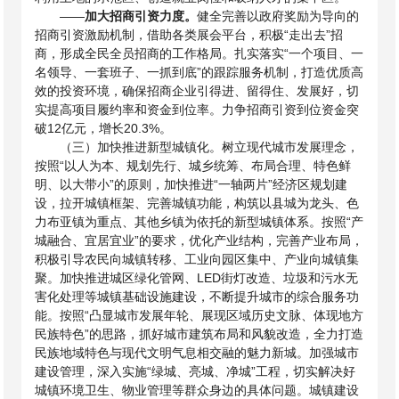
——
加大招商引资力度。
健全完善以政府奖励为导向的
招商引资激励机制，借助各类展会平台，积极“走出去”招
商，形成全民全员招商的工作格局。扎实落实“一个项目、一
名领导、一套班子、一抓到底”的跟踪服务机制，打造优质高
效的投资环境，确保招商企业引得进、留得住、发展好，切
实提高项目履约率和资金到位率。力争招商引资到位资金突
破
12亿元，增长20.3%。
（三）加快推进新型城镇化。树立现代城市发展理念，
按照“以人为本、规划先行、城乡统筹、布局合理、特色鲜
明、以大带小”的原则，加快推进“一轴两片”经济区规划建
设，拉开城镇框架、完善城镇功能，构筑以县城为龙头、色
力布亚镇为重点、其他乡镇为依托的新型城镇体系。按照“产
城融合、宜居宜业”的要求，优化产业结构，完善产业布局，
积极引导农民向城镇转移、工业向园区集中、产业向城镇集
聚。加快推进城区绿化管网、
LED街灯改造、垃圾和污水无
害化处理等城镇基础设施建设，不断提升城市的综合服务功
能。按照“凸显城市发展年轮、展现区域历史文脉、体现地方
民族特色”的思路，抓好城市建筑布局和风貌改造，全力打造
民族地域特色与现代文明气息相交融的魅力新城。加强城市
建设管理，深入实施“绿城、亮城、净城”工程，切实解决好
城镇环境卫生、物业管理等群众身边的具体问题。城镇建设