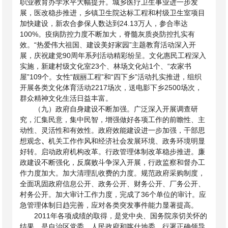
职业教育办学水平大幅提升。城乡医疗卫生事业进一步发
展，医改稳步推进，乡镇卫生院达标工程和村级卫生室项目
加快建设，新农合参保人数达到24.13万人，参合率达
100%。疫病防控力度不断加大，脊髓灰质炎防控扎实有
效。“热爱伟大祖国、建设美好家园”主题教育活动深入开
展，庆祝建党90周年系列活动精彩纷呈。文化惠民工程深入
实施，新建村级
文化室
23个、林场文化站1个、“农家书
屋”109个。
女性“靓丽工程”和“四下乡”活动扎实推进，组织
开展各类文化体育活动
2217场次，送电影下乡2500场次，
群众精神文化生活日益丰富。
（九）政府自身建设不断加强。广泛深入开展调查研
究，汇集民意，集中民智，增强做好各项工作的前瞻性、主
动性、灵活性和有效性。政府效能建设进一步加强，干部思
想观念
、
机关工作作风和经济社会发展环境、政务环境明显
好转。启动政府机构改革。行政管理体制改革稳步推进。廉
政建设不断强化，反腐败斗争深入开展，行政监察和督办工
作力度加大。加大清理乱收费的力度。规范政府采购制度，
全面巩固政府信息公开、政务公开、财务公开、厂务公开、
村务公开。加大审计工作力度，完成了
36个单位的审计。
应
急管理体制日趋完善，应对各类突发事件能力显著提高。
2011年各项成绩的取得，是党中央、国务院亲切关怀的
结果，是自治区党委、人民政府和喀什地委、行署正确领导