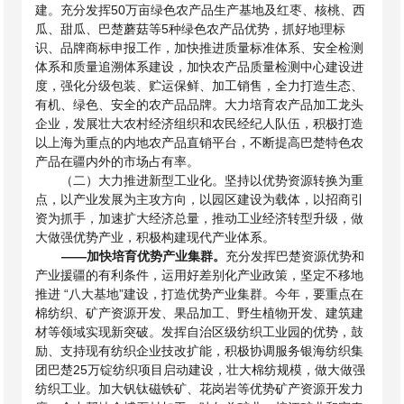
建。充分发挥
50万亩绿色农产品生产基地及红枣、核桃、西
瓜、甜瓜、巴楚蘑菇等5种绿色农产品优势，抓好地
理标
识、品牌商标申报工作，加快推进质量标准体系、安全检测
体系和质量追溯体系建设，加快农产品质量检测中心建设进
度，强化分级包装、贮运保鲜、加工销售，全力打造生态、
有机、绿色、安全的农产品品牌。大力培育农产品加工龙头
企业，发展壮大农村经济组织和农民经纪人队伍，积极打造
以上海为重点的内地农产品直销平台，不断提高巴楚特色农
产品在疆内外的市场占有率。
（二）大力推进新型工业化。坚持以优势资源转换为重
点，以产业发展为主攻方向，以园区建设为载体，以招商引
资为抓手，加速扩大经济总量，推动工业经济转型升级，做
大做强优势产业，积极构建现代产业体系。
——
加快培育优势产业集群。
充分发挥巴楚资源优势和
产业援疆的有利条件，运用好差别化产业政策，坚定不移地
推进 “八大基地”建设，打造优势产业集群。今年，要重点在
棉纺织、矿产资源开发、果品加工、野生植物开发、建筑建
材等领域实现新突破。发挥自治区级纺织工业园的优势，鼓
励、支持现有纺织企业技改扩能，积极协调服务银海纺织集
团巴楚
25万锭纺织项目启动建设，壮大棉纺规模，做大做强
纺织工业。加大钒钛磁铁矿、花岗岩等优势矿产资源开发力