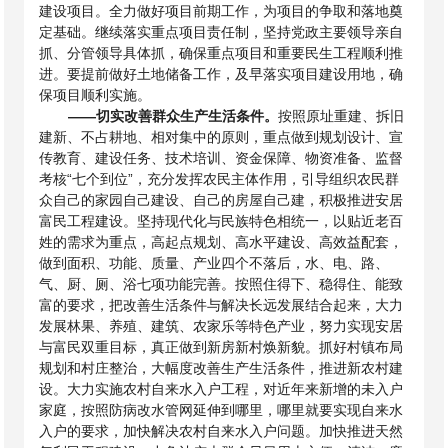
建设项目。全力做好项目前期工作，为项目的争取和落地奠
定基础。继续落实重点项目责任制，坚持党政主要领导亲自
抓、分管领导具体抓，确保重点项目和重要民生工程顺利推
进。要提前做好土地储备工作，及早落实项目建设用地，确
保项目顺利实施。
——
切实改善群众生产生活条件。
按照原址重建、拆旧
建新、不占耕地、相对集中的原则，重点做到规划设计、宣
传教育、建设任务、技术培训、资金保障、物资准备、监督
考核“七个到位”，充分发挥农民主体作用，引导组织农民群
众自己的家园自己建设、自己的房屋自己建，积极推进安居
富民工程建设。坚持现代化与民族特色相统一，以贴近老百
姓的需求为重点，高起点规划、高水平建设、高效益配套，
做到面积、功能、质量、产业四个不落后，水、电、路、
气、厨、厕、浴七项功能完善。按照住得下、稳得住、能致
富的要求，把改善生活条件与解决长远发展结合起来，大力
发展林果、养殖、建筑、农家乐等特色产业，努力实现安居
与富民双重目标，真正做到新房新村焕新貌。抓好村镇布局
规划和村庄整治，大幅度改善生产生活条件，推进新农村建
设。大力实施农村自来水入户工程，对近年来新增的未入户
家庭，按照防病改水管网延伸到哪里，哪里就要实现自来水
入户的要求，加快解决农村自来水入户问题。加快推进天然