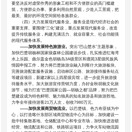
要坚决反对虚荣作秀的形象工程和不方便群众的高门槛建
筑，方便群众办事。要多利用自然景观，少造人工景观，把
最美、最好的环境空间留给各族群众。
（四）大力发展现代服务业。服务业是现代经济社会的
重要支撑。要围绕“三化”建设，重点发展现代服务业，改造
提升传统服务业，构建充满活力、就业容量大、社会功能强
的现代服务体系。
——
加快发展特色旅游业。
突出“巴山楚水”主题形象，
加快巴楚胡杨林国家级森林公园建设步伐，扎实推进红海湾
水上乐园、曲尔盖金色胡杨岛
3A级景区和鹿苑3星级民族风
情园申报工作，努力将巴楚旅游业融入到喀什大旅游板块。
完善旅游配套服务设施，启动林区公路、旅游接待服务站点
等建设项目，新建2家以上四星级宾馆，进一步提升旅游接
待服务水平。加大旅游宣传营销力度，办好金秋胡杨文化旅
游节，倾力打造“巴楚国家公园—胡杨之都”品牌，努力把巴
楚建设成为特色鲜明、魅力独具的知名旅游县和旅游胜地。
力争全年接待游客21万人次，创收7980万元。
——
加快发展商贸物流业。
以巴楚镇、色力布亚镇为中
心，以打造喀什东部区域商贸物流中心为目标，加快建设一
批中转集散基地、仓储配送中心和专业市场，加快推进连锁
经营、物流配送和公路、铁路联运项目，力争火车站物流园