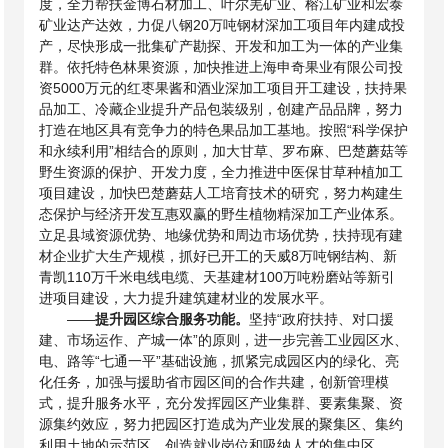
度，全力帮扶金博石材加工、叶尔羌矿业、榕江矿业和宏泰
矿业达产达效，力促八钢20万吨钢材深加工项目年内建成投
产，尽快形成一批集矿产勘探、开发和加工为一体的产业集
群。依托特色林果资源，加快推进上海申奇果业有限公司投
资5000万元的红枣果酱和酒业深加工项目开工建设，扶持果
品加工、冷藏企业提升产品包装级别，创建产品品牌，努力
打造在地区具有竞争力的特色果品加工基地。按照“科学保护
和永续利用”相结合的原则，加大甘草、罗布麻、巴楚蘑菇等
野生资源的保护、开发力度，全力推进中医保甘草种植加工
项目建设，加快巴楚蘑菇人工培育技术的研究，努力构建生
态保护与经济开发互惠双赢的野生植物精深加工产业体系。
立足县域资源优势、地缘优势和周边市场优势，扶持现有建
材企业扩大生产规模，抓好已开工的天威8万吨钢结构、新
青凯110万千米电线电缆、天基建材100万吨粉磨站等新引
进项目建设，大力提升建筑建材业的发展水平。
——
提升园区综合服务功能。
坚持“政府扶持、对口援
建、市场运作、产城一体”的原则，进一步完善工业园区水、
电、路等“七通一平”基础设施，抓紧完成园区内的绿化、亮
化任务，加强与援助省市园区间的合作共建，创新管理模
式，提升服务水平，充分发挥园区产业集群、要素集聚、资
源集约效应，努力把园区打造成为产业发展的聚集区、集约
利用土地的示范区、创造就业岗位和吸纳人才的集中区。