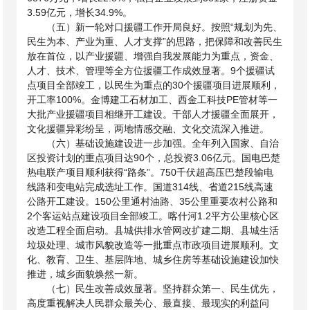
3.59亿元，增长34.9%。
（五）新一轮对口援疆工作开局良好。按照“规划为先、
民生为本、产业为重、人才支撑”的思路，把保障和改善民生
放在首位，以产业援疆、增强自我发展能力为重点，资金、
人才、技术、管理等全方位援疆工作成效显著。
9个援疆试
点项目全部竣工，以民生为重点的30个援疆项目进展顺利，
开工率100%。金博建工石材加工、西金工科技PE管材等一
大批产业援疆项目相继开工建设。干部人才援疆全面展开，
文化援疆异彩纷呈，两地情感交融、文化交流深入推进。
（六）基础设施建设进一步加强。全年列入国家、自治
区投资计划的重点项目达
90个，总投资3.06亿元。国电巴楚
热电联产项目顺利获得“路条”。750千伏超高压巴楚段输电
线路和变电站完成选址工作。国道314线、省道215线高速
公路开工建设。150公里通村油路、35公里重要农村公路和
2个客运站点建设项目全部竣工。喀什河1.2平方公里核心区
改造工程全面启动。县城供排水管网改扩建二期、县城生活
垃圾处理、城市风貌改造等一批重点市政项目进展顺利。文
化、教育、卫生、基层阵地、城乡住房等基础设施建设加快
推进，城乡面貌焕然一新。
（七）民生改善成效显著。坚持群众第一、民生优先，
高度重视解决人民群众最关心、最直接、最现实的利益问