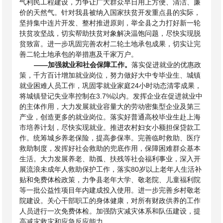
气利民工程建设，力争让广大群众早日用上方便、清洁、廉
价的天然气。针对我县被纳入国家扶贫开发重点县的实际，
坚持集中连片开发、整村推进原则，举全县之力打好新一轮
扶贫攻坚战，切实帮助扶贫对象解决温饱问题，尽快实现脱
贫致富。进一步巩固完善农村二轮土地承包成果，切实让完
善二轮土地承包的举措惠及千家万户。
——
加强就业和社会保障工作。
落实促进就业的优惠政
策，千方百计增加就业岗位，努力做好大中专毕业生、城镇
就业困难人员工作，巩固零就业家庭
24小时动态清零成果，
将城镇登记失业率控制在3.7%以内。发挥企业在促进就业中
的主体作用，大力发展就业容量大的劳动密集型企业及第三
产业，创造更多的就业岗位。落实好普通高校毕业生赴上海
市培养计划，尽快实现就业。推进农村妇女小额担保贷款工
作。统筹城乡养老保险，提高参保率。完善临时救助、医疗
救助制度，发挥好社会救助的兜底作用，保障困难群众基本
生活。
大力发展养老、助孤、扶残等社会福利事业，深入开
展流浪未成年人救助保护工作，落实
80岁以上老年人生活补
贴和免费体检政策，
力争县老年大学、敬老院、儿童福利院
等一批公益性项目年内建成投入使用。进一步完善乡村敬老
院建设。关心干部职工的身体健康，对所有财政供养的工作
人员进行一次免费体检。加强防灾减灾体系和队伍建设，提
高减灾救灾和应急反应能力。