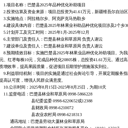
1.项目名称：
巴楚县
2025年
品种优化
补助项目
2.投资估算及资金来源：
项目总投资为
4
1
.
61
万元，新疆维吾尔自治区
3.实施地点：
阿拉格尔
乡
、阿克萨克马热勒乡
4.建设具体内容：
巴楚县
2025年林果业补助品种优化项目涉及
2
个乡
3
5.计划开工及完工时间：
2025年1月-2025年12月
6.主管部门及责任人：
巴楚县林业和草原局
负责人谢云
7.建设单位及责任人：
巴楚县林业和草原局
负责人谢云
8.预期绩效目标：
实施巴楚县
2025年林果业品种优化补助项目。为
0元、红枣每株10元，完成品种优化
20805
株，总投资
41.61
万元。通过高
质增效率，提高果园质量，促进项目后期管护措施落实到位。
9.利益联结机制：
项目的实施是通过社会舆论引导，开展定期服务指
提高认可度，增强人民群众满意度。
10.公示时间：
2025年
8
月
15
日
-2025年
8
月
25
日，为期
10天
11.监督电话：
巴楚县林业和草原局
0998-5866228
县纪委监委
0998-6220652或12388
县财政局
0998-6210072
县
农业农村
局
0998-6218313
通讯地址：
巴楚县劳动大厦林业和草原局