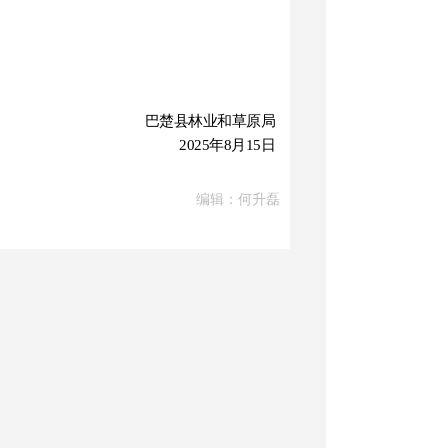
巴楚县林业和草原局
2025年
8
月
15
日
编辑：何升磊