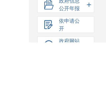
政府信息
公开年报
依申请公
开
政府网站
年度报表
联系我们
/
网站声明
/
网站地图
开办单位：巴楚县人民政府
主办单位：巴楚县人民
政府网站标识码6531300001
新ICP备09003526号
中国互联网举报中心
新疆