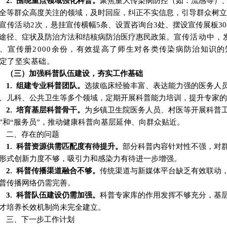
2.
围绕重点领域强化科普
。
聚焦重大传染病防控（如
：
流感等）
全等群众高度关注的领域，及时回应，纠正不实信息，引导群众树立
宣传活动
2次，
悬挂宣传横幅
5条、设置咨询台3处、摆设宣传展板3
途径、症状及防治方法和结核病防治医疗惠民政策。
宣传活动中，
、
宣传册
2000余份，有效提高了师生对各类传染病防治知识
的
定了坚实基础。
（三）加强科普队伍建设，夯实工作基础
1. 组建专业科普团队
。
选拔临床经验丰富、表达能力强的医务人
、儿科、公共卫生等多个领域，定期开展科普能力培训，提升专家的
2. 培育基层科普骨干
。
为乡镇卫生院医务人员、村医等开展科普
”
和
“
服务员
”
，推动健康科普向基层延伸、向群众贴近。
二
、存在的问题
1. 科普资源供需匹配度有待提升
。
部分科普内容针对性不强，对
形式创新力度不够，吸引力和感染力有待进一步增强。
2. 科普传播渠道融合不够
。
传统渠道与新媒体平台缺乏有效联动
普传播网络仍需完善。
3. 科普队伍建设仍需加强
。
科普专家库的作用发挥不够充分，基
才培养长效机制尚未完全建立。
三
、下一步工作计划