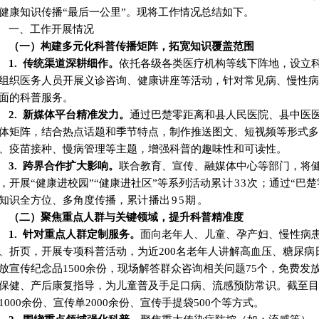
健康知识传播
“
最后一公里
”。
现将工作情况总结如下
。
一、工作开展情况
（一）
构建多元化科普传播矩阵，拓宽知识覆盖范围
1. 传统渠道深耕细作
。
依托
各级各类医疗机构
等线下阵地，设立
组织医务人员开展义诊咨询、健康讲座等活动，针对常见病、慢性病
面的科普服务。
2. 新媒体平台精准发力
。
通过巴楚零距离和县人民医院、县中医
体矩阵，结合热点话题和季节特点，制作推送图文、短视频等形式多
、疫苗接种、慢病管理等主题，增强科普的趣味性和可读性。
3. 跨界合作扩大影响
。
联合教育、宣传、融媒体中心等部门，将
，开展
“
健康进校园
”“
健康进
社区
”
等系列活动
累计
33
次
；通过
“
巴楚
知识全方位、多角度传播
，
累计播
出
9
5
期
。
（
二）聚焦重点人群与关键领域，提升科普精准度
1. 针对重点人群定制服务
。
面向老年人、儿童、孕产妇、慢性病
、折页，开展专项科普活动，为
近
200名
老年人讲解高血压、糖尿病
放宣传纪念品1500余份，现场解答群众咨询相关问题75个，免费发放
保健、产后康复指导，为儿童普及手足口病、流感预防常识。
截至目
1000余份、宣传单2000余份、宣传手提袋500个等方式
。