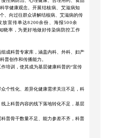
、慢性病防治、心理健康、合理用药、食品
科学健康观念。
开展结核病
、艾滋病
知
0个、向过往群众讲解结核病
、艾滋病
的传
发放宣传单达
82
00
余份、海报
500余
知晓率，为更好
地
做好传染病防控工作
员组成科普专家库，涵盖内科、外科、妇产
科普创作和传播能力。
工作培训，使其成为基层健康科普的
“
宣传
群众个性化、差异化健康需求关注不足，科
，线上科普内容的线下落地转化不足，基层
层科普骨干数量不足、能力参差不齐，科普