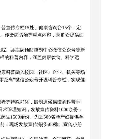
科普宣传专栏
15处
、健康咨询台
15个
，定
、传染病防治等重点内容，为群众提供面
医院
、县疾病预防控制中心
微信公众号等新
样的科普内容，涵盖健康饮食、科学运
健康科普融入校园、社区、企业、机关等场
零距离
”微信公众号
开设科普专栏，实现健
患者等特殊群体，编制通俗易懂的科普手
日常管理知识，
发放宣传资料
1000余份，
药品1500余份。
为
近
300名
孕产妇提供孕
前，
现场发放宣传海报
500张、宣传小册