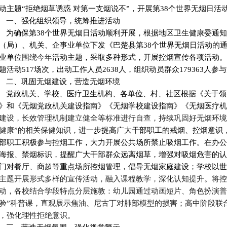
动主题
“拒绝烟草诱惑 对第一支烟说不”，开展
第
38
个
世界无烟日活
一
、
强化组织领导，统筹推进活动
为确保第
38个世界无烟日活动顺利开展，根据地区卫生健康委通
（局）、机关、企事业单位
下发《巴楚县第
38个世界无烟日活动的
业单位
围绕今年
活动主题，采取多种形式，开展控烟宣传各项活动
。
题活动517场次，出动工作人员2638人，组织动员群众179363人参
二、巩固无烟建设，营造无烟环境
党政机关、学校、医疗卫生机构、各单位、村、社区根据《关于领
》和《无烟党政机关建设指南》《无烟学校建设指南》《无烟医疗机
建设，长效管理机制
建立健全
等
标准进行自查，持续巩固好无烟环境
健康”的相关保健知识，
进一步提高广大干部职工的戒烟、控烟意识
部职工积极参与控烟工作，大力开展公共场所禁止吸烟工作。在办公
海报、禁烟标识，提醒广大干部群众远离烟草，增强对吸烟危害的认
门对
餐厅、商超等重点场所控烟管理，倡导无烟家庭建设
；学校
以世
主题开展形式多样的宣传活动，
融入课程教学，深化认知提升
。
将控
动，各校结合学段特点分层施教：幼儿园通过动画短片、角色扮演普
验”科普课，直观展示焦油、尼古丁对肺部模型的损害；高中阶段联合
，强化理性拒绝意识。