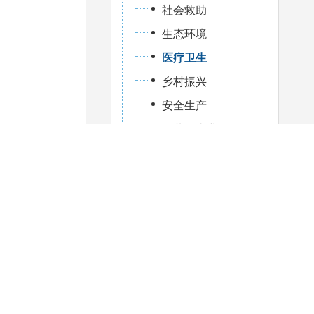
社会救助
生态环境
医疗卫生
乡村振兴
安全生产
公共企事业单位信息公开
国有土地上房屋征收
自然资源
交通运输
旅游领域
水利领域
法治政府