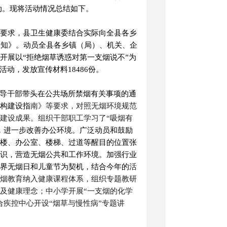
动。
现将活动情况总结如下。
知要求，县卫生健康委结合实际向全县
各乡
通知》。动员
全县
各乡镇（局）、机关、企
开展以
“
拒绝烟草诱惑对第一支烟说不
”为
与活动，发放宣传材料18486份。
导干部带头在公共场所禁烟有关事项的通
构建设指
南》等要求
，对照无烟环境规范
建设成果。
组织干部职工学习了
“吸烟有
，进一步改善办公环境。广泛动员和鼓励
楼、办公室、楼梯、过道等醒目的位置张
识，营造无烟公共和工作环境。
加强
行业
界无烟日和儿童节为契机，结合今年的
活
烟教育纳入健康课程体系，组织专题教研
及健康理念；中小学开展
“一支烟的化学
疾控中心开设“烟草与慢性病”专题讲