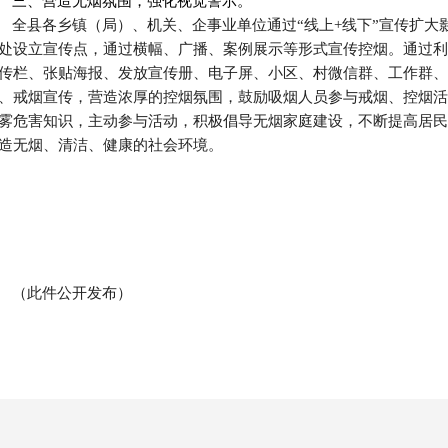
三、营造无烟氛围，强化视觉警示。
全县
各
乡镇（局）、机关、企事业单位
通过
“线上+线下”宣传扩
处设立宣传点，通过横幅、广播、案例展示等形式宣传控烟。
通过
利
传栏、张贴海报、发放宣传册、电子屏、小区、村微信群、工作群、
、戒烟宣传，
营造浓厚的控烟氛围，
鼓励吸烟人员参与戒烟、控烟活
雾危害知识
，主动参与活动，积极倡导无烟家庭建设，不断提高居民
造无烟、清洁、健康的
社会
环境。
（此件公开发布）