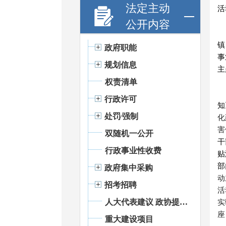
法定主动
活
公开内容
镇
政府职能
事
规划信息
主
权责清单
行政许可
知
处罚⁄强制
化
害
双随机一公开
干
行政事业性收费
贴
部
政府集中采购
动
招考招聘
活
人大代表建议 政协提案办理
实
座
重大建设项目