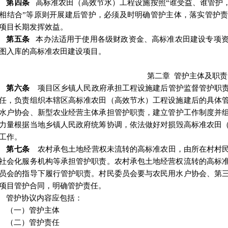
第四条
高标准农田（高效节水）工程设施按照
“
谁受益、谁管护
相结合
”
等原则开展建后管护，必须及时明确管护主体，落实管护
项目长期发挥效益。
第五条
本办法适用于使用各级财政资金、高标准农田建设专项
图入库的高标准农田建设项目。
第二章
管护主体及职责
第六条
项目区乡镇人民政府承担工程设施建后管护监督管护职
任，负责组织本辖区高标准农田（高效节水）工程设施建后的具体
水户协会
、
新型农业经营主体承担管护职责，建立管护工作制度并
力量根据当地乡镇人民政府统筹协调
，
依法做好对损毁高标准农田
工作。
第
七
条
农村承包土地经营权未流转的高标准农田，由所在村村
社会化服务机构等承担管护职责。农村承包土地经营权流转的高标
员会的指导下履行管护职责。村民委员会要与农民用水户协会、第
项目管护合同，明确管护责任。
管护协议内容应包括：
（一）
管护主体
（二）
管护责任