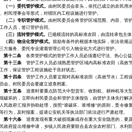
（一）委托管护模式。
由村民委员会牵头，依托已成立的农民用
、村民理事会等形式，对辖区内工程设施进行管护。
（二）专职管护模式。
由村民委员会将管护区域范围、内容、管
工作人员，签订管护合同。
（三）流转管护模式。
已规模流转的高标准农田，由流转承包主体
（四）物业化管护模式。
鼓励有条件的根据本地实际，依法依规
三方服务、委托专业灌溉管理公司引入物业化方式进行管护。
第十二条
各类管护模式的管护工作人员必须遵纪守法、热心公
第十三条
管护工作人员必须熟悉管护区域内高标准农田（高效
工作，保证管护工程设施处于良好状态。
第十四条
管护工作人员要定期对高标准农田（高效节水）工程
员会。村民委员会要建立巡查档案。
第十五条
巡查时要重点防范大中型货车、收割机、耕种机等大
现破坏的，立即向村民委员会和管护主体报告，由管护主体先行解
人民政府汇报并协助处理，按照
“
谁破坏、谁维修
”
的原则，责令修
等行为，及时报案，提请公安机关等执法部门依法进行严肃处理。
第十六条
巡查发现有重大破损现象或存在重大安全隐
患
的，要
民政府提出维修申请，乡镇人民政府要联合县农业农村部门、水利