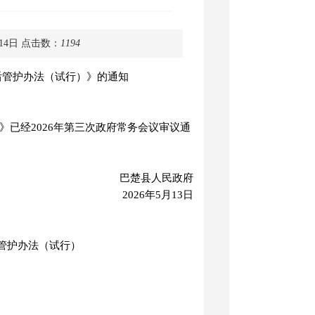
14日
点击数：
1194
后管护
办
法（试行）
》的通知
》已经
202
6
年第
三
次政府常务会议审议通
巴楚县人民政府
2026年5月13日
管护
办
法（试行）