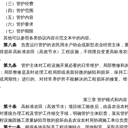
（三）
管护经费
（四）
管护范围
（五）
管护内容
（六）
管护要求
（七）
管护期限
其他可以参照各类协议内容示范文本中的内容。
第八条
负责运行管护的农民用水户协会或新型农业经营主体，
得损坏高标准农田（高效节水）工程设施，不得擅自变更高标准农
。
第九条
管护主体对工程设施开展必要的日常维护、局部整修和
；局部整修是及时处理工程局部或表面轻微的缺陷和损坏，保持工
或周期性）进行的、对经常养护所不能解决的工程损坏的修复。维
。
第三章
管护模式和内容
第十条
高标准农田（高效节水）项目竣工验收后，由县农业农
时逐级办理工程及管护工作移交手续，明确管护主体职责，落实管
程设施因施工质量缺陷导致的损坏由县农业农村局协调施工单位负责
第十一条
根据各地实际及工程设施特点，因地制宜，采取不同