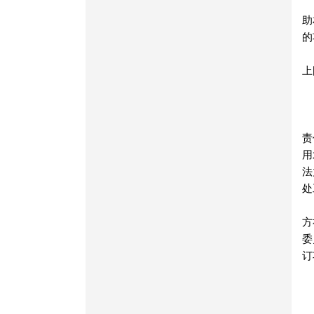
助
的
上
责
用
法
处
方
委
订