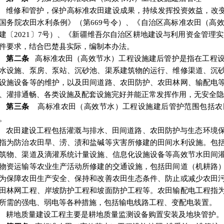
维修和管护
，保护高标准农田建设成果，持续发挥投资效益，改
国务院农田水利条
例
》
（第
669号令
）
、
《
自治区高标准农田（高
建〔
2021〕7号
）
、
《
新疆维吾尔自治区耕地建设与利用资金管理实
件要求，结合巴楚县实际，编制本办法。
第
二
条
高标准农田（高效节水）工程设施建后管护是指在工程
水设施、泵房、泵站、沉砂池、渠系建筑物的运行、维修渠道、沉
设施设备等的维护，以及田间道路、农田防护、农田林网、输配电
、灌排通畅、各类设施及配套设施完好并能正常发挥作用，无安全隐
第
三
条
高标准农田
（
高效节水
）
工程设施建后管护范围包括农
。
农田建设工程包括灌溉与排水、田间道路、农田防护与生态环境
指为防治农田旱、涝、渍和盐碱等灾害所修建的田间水利设施。包
筑物、渠道及滴灌系统计量设施、信息化设施设备等高效节水田间
物资运输等农业生产活动所修建的交通设施，包括田间道（机耕路
为保障农田生产安全、保持和改善农田生态条件、防止或减少农田
田林网工程、岸坡防护工程和坡面防护工程等。农田输配电工程指
所需的强电、弱电等各种措施，包括输电线路工程、变配电装置。
耕地质量建设工程主要是耕地质量监测设备购置安装及地块管护。