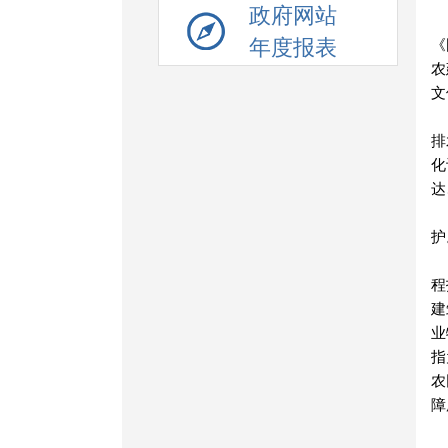
政府网站
年度报表
《
农
文
排
化
达
护
程
建
业
指
农
障