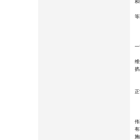
和
等
一
维
挤
正
传
有
施