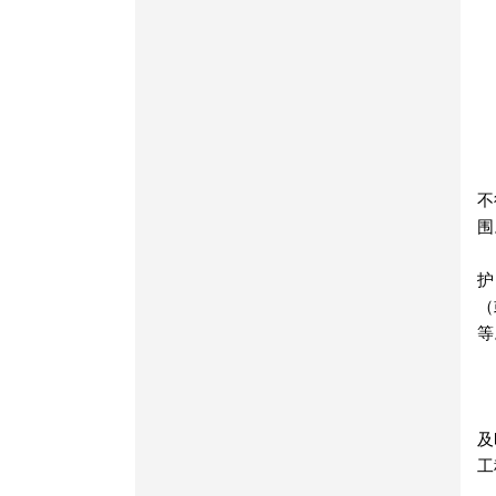
不
围
护
（
等
及
工