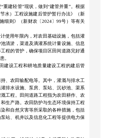
变
“
重建轻管
”
现状，做到
“
建管并重
”
。根据
效节水）工程设施建后管护暂行办法
》
（
新
施细则
》
（
新财农〔
2024〕99号）等有关
设计使用年限内，对农田基础设施，包括灌
砂池清淤，渠道及滴灌系统计量设施、信息
等工程的管护，确保项目区田间道路完好通
患。
田建设工程和耕地质量建设工程的建后管
保持、农田输配电等。其中，灌溉与排水工
括灌排水设施、泵房、泵站、沉砂池、渠系
灌溉工程。田间道路工程指为农田耕作、农
）和生产路。农田防护与生态环境保持工程
污染和自然灾害等所采取的各种措施，包括
为泵站、机井以及信息化工程等提供电力保