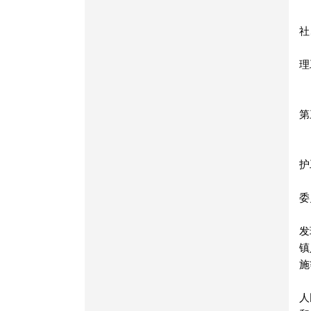
社
理
第
护
委
发
镇
施
人