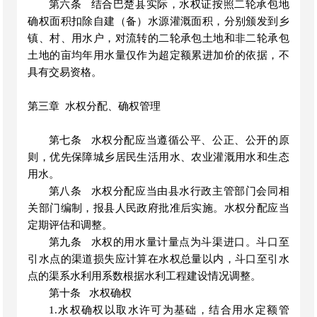
第六条
结合巴楚县实际，水权证按照二轮承包地
确权面积扣除自建（备）水源灌溉面积，分别颁发到乡
镇、村、用水户，
对流转的二轮承包土地和非二轮承包
土地的亩均年用水量仅作为超定额累进加价的依据，不
具有交易资格。
第三章
水权分配、确权管理
第七条
水权分配应当遵循公平、公正、公开的原
则，优先保障城乡居民生活用水、农业灌溉用水和生态
用水。
第八条
水权分配应当由县水行政主管部门会同相
关部门编制，报县人民政府批准后实施。水权分配应当
定期评估和调整。
第九条
水权的用水量计量点为斗渠进口。斗口至
引水点的渠道损失应计算在水权总量以内，斗口至引水
点的渠系水利用系数根据水利工程建设情况调整。
第十条
水权确权
1.水权确权以取水许可为基础，结合用水定额管