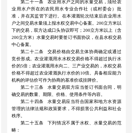
第二十一条
农业用水户之间的水量交易，须经农
业用水户
所在的农民用水专业合作社（或村委会）批
准，并在其监管下进行。在本灌溉轮次结束后农业用水
户之间交易水量须上报水权交易中心备案。
200立方米以
下的交易，双方达成口头协议即可；200立方米以上（含
200立方米）水量交易时要签订书面协议，在县水权交易
中心备案。
第二十二条
交易价格由交易主体协商确定或通过
竞价形成。农业灌溉用水水权交易价格不得超过执行水
价的
5倍；农业灌溉用水向二、三产业交易的，水权交易
价格不得超过农业灌溉执行水价的10倍。具备相应能力
机构的评估价可作为协商的基准价或挂牌价。
第二十三条
水量交易双方应当签订书面合同，明
确交易的数量、期限、价格、使用条件等内容。
第二十四条
水量交易应当符合国家和地方水资源
管理的法律法规和政策要求，不得损害公共利益和社会
秩序。
第二十五条
下列情况不属于水权、水量交易的范
畴：