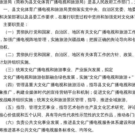
旅游局（简称为县文化体育广播电视和旅游局）是县人民政府工作部门，
一、县文化体育广播电视和旅游局贯彻落实党中央、自治区党委、地
和决策部署以及县委工作要求，在履行职责过程中坚持和加强党对文化体
主要职责是：
（一）贯彻执行党和国家、自治区、地区有关文化广播电视和旅游工
，加强广播电视阵地管理，实施旅游兴疆战略；把握正确的舆论导向和
动权。
（二）贯彻执行党和国家、自治区、地区有关体育工作的方针、政策
计划并组织实施。
（三）统筹文化广播电视和旅游事业、产业振兴发展，拟定
文化广播电视和旅游创新融合绿色发展，实施
“文化广播电视和旅游＋
（四）管理县重大文化广播电视和旅游活动，指导县文化广播电视和
象推广，构建全媒体时代的宣传营销平台和机制；促进文化广播电视和
发战略并组织实施；统筹文化和旅游景区管理，指导、推进全域旅游。
（五）指导、管理文艺事业，指导艺术创作生产及文化艺术研究、评
核心价值观和五个认同、具有导向性代表性示范性的文艺作品，推动各门
（六）负责公共文化事业发展，推进县文化广播电视服务体系建设和
筹推进基本公共文化广播电视服务标准化、均等化。