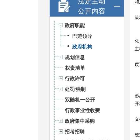
法定主动
和
公开内容
策
政府职能
巴楚领导
化
政府机构
主
规划信息
度
权责清单
行政许可
处罚⁄强制
形
双随机一公开
开
行政事业性收费
义
政府集中采购
招考招聘
统