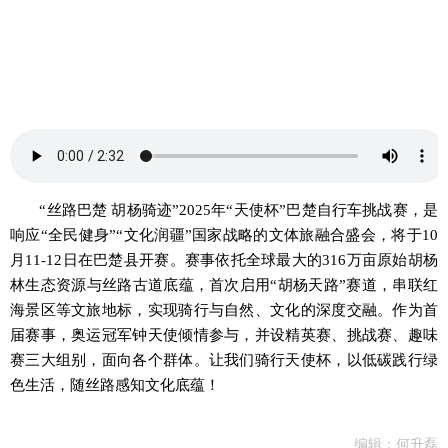
“丝路巴楚 胡杨骑迹”2025年“天使杯”巴楚自行车挑战赛，是
响应“全民健身”“文化润疆”国家战略的文体旅融合盛会，将于10
月
11
-
12
日在巴楚县开赛。赛事依托全球最大的
316万亩原始胡杨
林生态资源与丝路古道底蕴，首次启用“胡杨天路”赛道，串联红
海景区等文旅地标，实现骑行与自然、文化的深度交融。作为首
届赛事，奥运冠军钟天使倾情参与
，并
设精英赛、挑战赛、趣味
赛三大组别，
面向
各个
群体
。让我们骑行天使杯，以低碳践行绿
色生活，随丝路感知文化底蕴！
编辑：何升磊