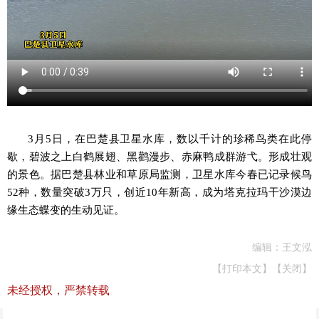
3月5日，在巴楚县卫星水库，数以千计的珍稀鸟类在此停
歇，碧波之上白鹤展翅、黑鹳漫步、赤麻鸭成群游弋。形成壮观
的景色。据巴楚县林业和草原局监测，卫星水库今春已记录候鸟
52种，数量突破3万只，创近10年新高，成为塔克拉玛干沙漠边
缘生态蝶变的生动见证。
编辑：王文泓
【打印本文】
【关闭】
未经授权，严禁转载