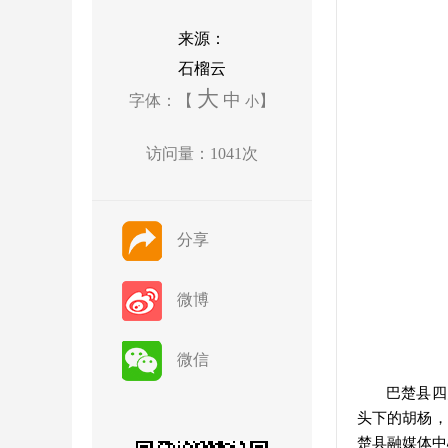
来源：
石榴云
大
中
字体：【
】
小
访问量：
1041
次
分享
微博
微信
巴楚县四
头下的胡杨，
楚县
融媒体中