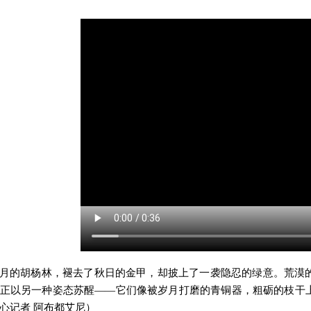
月的胡杨林，褪去了秋日的金甲，却披上了一袭隐忍的绿意。荒漠
正以另一种姿态苏醒
——
它们像被岁月打磨的青铜器，粗砺的枝干
心记者
阿布都艾尼
）