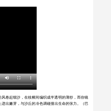
的风卷起细沙，在枝桠间编织成半透明的薄纱，而你镜
上迸出嫩芽，与沙丘的冷色调碰撞出生命的张力。
（巴