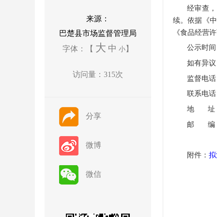
经审查，
来源：
续
。依据《
《
食品经营许
巴楚县市场监督管理局
大
中
公示时间
字体：【
】
小
如有异议
访问量：
315
次
监
督电话
联系电话
地
址
分享
邮
编
微博
附件：
拟
微信