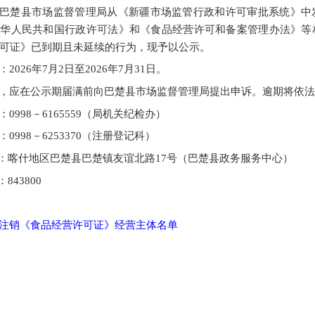
巴楚县市场监督管理局从《新疆市场监管行政和许可审批系统》中
中华人民共和国行政许可法》和《
食品经营许可和备案管理办法
》等
可证》已到期且未延续的行为
，现予以公示。
：
202
6
年
7
月
2
日至
202
6
年
7
月
31
日。
，应在公示期
届满前
向
巴楚县市场监督管理局
提出申诉。逾期将依法
：
0998－6165559（局机关纪检办）
：
0998－6253370
（
注册登记科
）
：
喀什地区
巴楚县巴楚镇友谊北路
17号（巴楚县政务服务中心）
：
843800
注销《食品经营许可证》经营主体名单