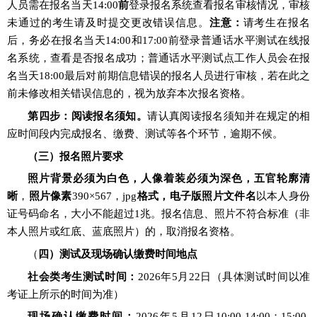
人员需在报名当天
14:00
前
登录报名系统查看报名审核情况，审核
未通过的考生请及时提交更改错误信息
。
注意：
请考生在报名
后，务必在
报名当天
14
:
00
和
17:00前
登录
普通话水平测试在线报
名系统
，查看是否报名成功；普
通话水平测试点工作人员会在
报
名当天
18:00最后对前期信息错误的报
名人员进行审核，若在此之
前未修改相关错误信息的，视为放弃本次报名资格。
第
四
步：阅读报名须知。
请认真阅读报名须知
并在
规定的相
应时间段内完成报名、缴费、测试等各个环节，逾期不候。
（三）报名照片要求
照片背景必须为白色，人像着装必须为深色，五官轮廓清
晰
，
照片像素
390
×
567，jpg
格式，电子版照片文件名
以本人身份
证号码命名，大小不能超过
1兆。报名信息、照片不符合标准（非
本人照片或红底、蓝底照片）的，取消报名资格。
（
四）测试及现场确认缴费时间地点
社会类考生
测试时间
：
2026年
5
月
22
日
（
具体测试时间以准
考证上所示的时间为准）
现场确认缴费时间
：
202
6
年
5
月
12
日
1
0
:
00
-
14:00
；
1
5
:
0
0
-