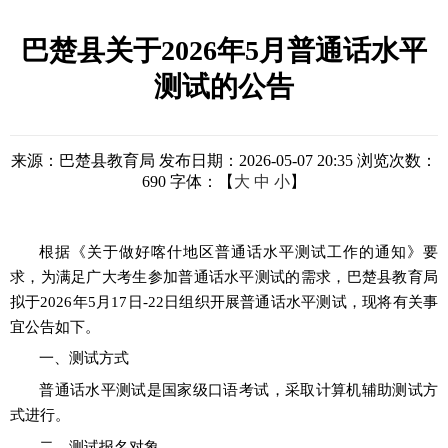
巴楚县关于2026年5月普通话水平
测试的公告
来源：巴楚县教育局
发布日期：2026-05-07 20:35
浏览次数：
690
字体：【
大
中
小
】
根据《
关于做好喀什地区普通话水平测试工作的通知》要
求，
为满
足广大考生参加普通话水平测试的需求，
巴楚县教育局
拟
于
202
6
年
5
月
17
日
-
22日
组织开展普通话水平测试，现将有关事
宜公告如下。
一、测试方式
普通话水平测试是国家级口语考试，采取计算机辅助测试方
式进行。
二、
测试报名对象