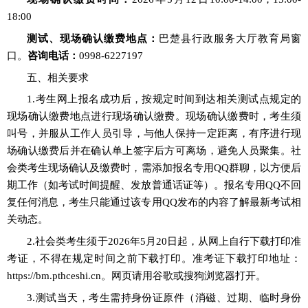
18:00
测试、现场确认缴费地点：
巴楚县
行政服务大厅教育局窗
口
。
咨询电话：
0998
-
6227197
五、相关要求
1.考生网上报名成功后，按规定时间到达相关测试点规定的
现场确认缴费地点进行现场确认缴费。现场确认缴费时，考生须
叫号，并
服从工作人员引导，与他人保持一定距离，有序
进行现
场确认缴费后并在确认单上签字后方可离场
，避免人员聚集。社
会类考生现场
确认及
缴费时，需添加报名专用
QQ群聊
，以方便后
期工作（如考试时间提醒、发放普通话证等）。报名专用
QQ
不回
复任何消息，考生只能通过该专用
QQ
发布的内容了解最新考试相
关动态。
2.
社会类
考生须于
2026年
5
月
20
日起，
从网上自行下载打印准
考证，不得在规定时间之前下载打印。准考证下载打印地址：
https://bm.pthceshi.cn
。网页请用谷歌或搜狗浏览器打开。
3.测试当天，考生需持身份证原件
（消磁、过期、临时身份