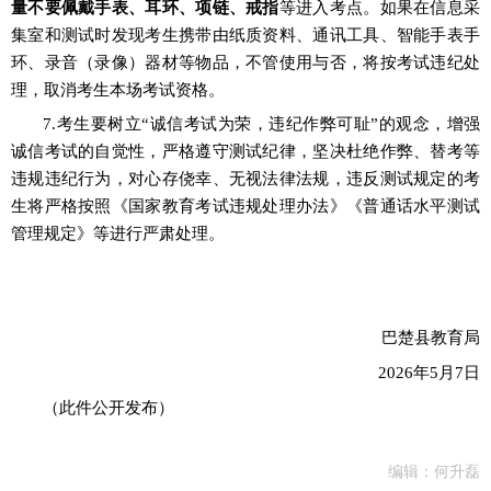
量
不
要
佩戴手表、耳环、项链、戒指
等进入考点。如果在
信息采
集
室和测试
时
发现考生携带
由纸质
资料、通讯工具、
智能手表手
环、
录音（录像）器材
等物品
，
不管使用与否，
将按考试违纪处
理，取消考生本场考试资格。
7
.考
生要树立
“
诚信考试为荣，违纪作弊可耻
”
的观念，增强
诚信考试的自觉性，严格遵守测试纪律，坚决杜绝作弊、替考等
违规违纪行为，对心存侥幸、无视法律法规，违反测试规定的考
生将严格按照《国家教育考试违规处理办法》《普通话水平测试
管理规定》等进行严肃处理。
巴楚县
教育局
202
6
年
5
月
7
日
（此件公开发布）
编辑：何升磊