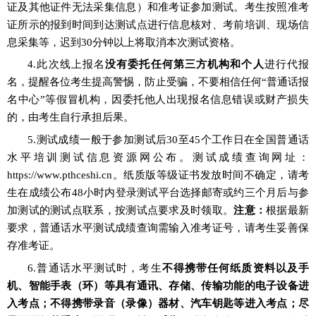
证及其他证件无法采集信息）和
准考证参加测试。考生按照准考
证所示的
报到时间
到达测试点进行信息核对、考前培训、现场信
息采集等
，迟到
30分钟以上将取消本次测试资格
。
4.此次线上报名
没有委托任何第三方机构和个人
进行代报
名，提醒各位考生提高警惕，防止受骗
，不要相信任何
“
普通话报
名中心
”
等假冒机构，因委托
他人出现报名信息错误或财产损失
的，由考生自行承担后果
。
5.测试成绩一般于参加测试后
30至45个工作日
在全国普通话
水平培训测试信息资源网公布
。
测试成绩查询网址：
https://www.pthceshi.cn
。纸质版
等级
证书发放时间不确定，请考
生
在成绩公布
48小时内登录测试平台选择邮寄或约三个月后与参
加测试的
测试点联系，按测试点要求及时领取。
注意：
根据最新
要求，普通话水平测试成绩查询需输入准考证号，请考生妥善保
存准考证。
6.普通话水平测试
时
，考生
不得携带任何
纸质资料以及手
机、智能手表（环）等具有通讯、存储、传输功能的电子设备
进
入考点；不得携带录音（录像）器材
、
汽车钥匙
等进入考点
；
尽