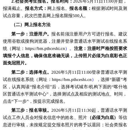
2.社会类考生报名。报名时间
：
2026年5月11
日
11
:
00开始，
报满截止。
报名方式：
网上报名。
报名名额：
根据测试时间及测
试点容量，此次巴楚县网上报名限报
500人。
（二）网上报名方法
第一步：注册
用户
。
报名前须注册用户方可进行报名。建议
使用谷歌或搜狗浏览器，注册并登录普通话水平测试在线报名系
统（网址：
https://bm.pthceshi.cn
）。
注意：
注册时严格按照要求
填报个人信息，确保信息准确无误，上传照片必须为白底彩色正
面免冠照片。
第二步：选择考点。
2026年5月11
日
11:00
登
录
普通话水平测
试在线报名系统（网址
：
https://bm.pthceshi.cn
）
，
选择
“
新疆
”
考
区，认真阅读
“
报名介绍
”
后，选择考试城市
/
机构下面的
“
喀什地
区普通话水平测试中心
”
，选择
测试点
及相应的测试地点、时间，
点击
“
下一步
”
，按提示完成报名。
第三步：报名审核。
2026年5月11
日
11
:
30起
，
普通话水平测
试点工作人员会对报名信息中的姓名、照片
（必须为白底）
等信
息进行审核，未按规定提交报名照片的将予以退回；社会类报名