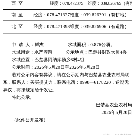
西
至
经度：078.472375
维度
：
039.826765（
南
至
经度：078.471327维度：039.826391（有耕地）
北
至
经度：078.471398维度：039.826906（有道路）
申
请
人：
鲜杰
水域面积：
0.876公顷。
水域用途：水产养殖
公示地点：巴楚县财政大厦
4楼
水域位置：巴楚县阿纳库勒乡
6村4组
公示时间：
2026年5月20日至2026年5月28日
若对公示内容有异议，请在公示期内与巴楚县农业农村局联
系，联系人：买买提艾力，联系电话：
0998—6178220
，
逾期无
异议，将按规定给予发证。
特此公示
。
巴楚县农业农村局
2026年5月20日
（此件公开发布）