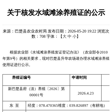
关于核发水域滩涂养殖证的公示
来源：巴楚县农业农村局
发布日期：2026-05-20 19:22
浏览次
数：
708
字体：【
大
中
小
】
根据农业部《水域滩涂养殖发证登记办法》（农业部令
2010
年第9号）的
相关
要求，现对巴楚县升华农场请办理水域滩涂养殖
使用证进行公示。
养殖证编号
申请时间
新巴楚县府（淡）养殖〔2026〕第
2026.4.23
00001号
东
至
经度
：
078.470365维度：039.826897（有耕地）