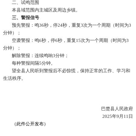
二
、试鸣范围
本县域范围内主城区及周边乡镇。
三
、警报信号
预先警报：
鸣
36秒，停24秒，重复3次为一个周期（时间为3
分钟）；
空袭警报：
鸣
6秒，停6秒，重复15次为一个周期（时间为3
分钟）；
解除警报：
连续鸣响
3分钟；
每种警报间隔
5分钟。
望全县人民听到警报后不必惊慌，保持正常的工作、学习和
生活秩序。
巴楚县人民政府
2025年9月11日
（此件公开发布）