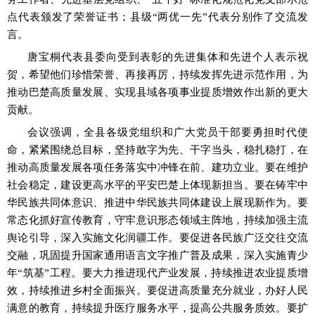
点代表颁发了荣誉证书；县级“两优一先”代表分别作了交流发
言。
唐宝桐代表县委向受到表彰的先进集体和先进个人表示祝
贺，希望他们珍惜荣誉、再接再厉，持续发挥先进示范作用，为
推动巴楚高质量发展、实现县域各项事业提质增效作出新的更大
贡献。
会议强调，全县各级党组织和广大党员干部要勇担时代使
命，紧紧围绕总目标，坚持敢字为先、干字当头，稳扎稳打，在
推动高质量发展各项任务落实中冲锋在前、建功立业。要在维护
社会稳定，建设更高水平的平安巴楚上体现新担当。要在铸牢中
华民族共同体意识、推进中华民族共同体建设上展现新作为。要
常态化抓好宣传教育，守牢意识形态领域主阵地，持续加强主流
舆论引导，深入实施文化润疆工作。要促进各民族广泛交往交流
交融，巩固提升国家通用语言文字推广普及成果，深入实施青少
年
“筑基”工程。要大力推进现代产业发展，持续推进农业提质增
效，持续推进乡村全面振兴。要促进高质量充分就业，办好人民
满意的教育，持续提升医疗服务水平，提高公共服务质效。要扩