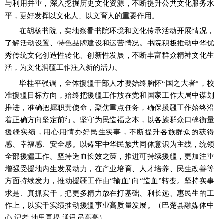
与利用并重，深入挖掘历史文化资源，不断提升公共文化服务水
平，更好发挥以文化人、以文育人的重要作用。
在胡杨书院，实地察看书院环境和文化传承活动开展情况，
了解活动设置、特色品牌建设和运营情况。书院积极推动中华优
秀传统文化创造性转化、创新性发展，不断丰富群众精神文化生
活，为文化润疆工作注入新的活力。
毕桂平强调，全体援疆干部人才要始终胸怀
“国之大者”，校
准援疆目标方向，始终把援疆工作放在党和国家工作大局中谋划
推进，准确把握职责使命，聚焦重点任务，确保援疆工作始终沿
着正确方向坚定前行。坚守为民造福之本，以各族群众口碑衡量
援疆实绩，用心用情办好民生实事，不断提升各族群众的获得
感、幸福感、安全感。以铸牢中华民族共同体意识为主线，统领
全部援疆工作。坚持造血长效之策，推进可持续援疆，更加注重
增强受援地内生发展动力，在产业培育、人才培养、民生改善等
方面持续发力，推动援疆工作由“输血”向“造血”转变。坚持实事
求是、真抓实干，把更多精力放在打基础、利长远、惠民生的工
作上，以实干实绩推动援疆事业高质量发展。
（巴楚县融媒体中
心
记者
地里夏提
通讯员高亮）