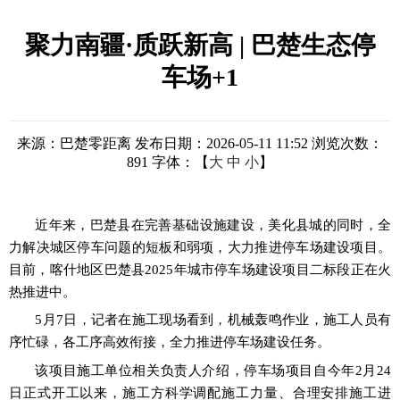
聚力南疆·质跃新高 | 巴楚生态停
车场+1
来源：巴楚零距离
发布日期：2026-05-11 11:52
浏览次数：
891
字体：【
大
中
小
】
近年来
，
巴楚县在完善基础设施建设，美化县城的同时，全
力解决城区停车问题的短板和弱项
，
大力推进停车场建设项目。
目前，喀什地区巴楚
县
2025年城
市停车场建设项目二标段
正在
火
热推进中。
5月7日
，记者在施工现场看到，机械轰鸣作业，施工人员有
序忙碌，各工序高效衔接，全力推进停车场建设任务。
该项目施工单位相关负责人介绍，停车场项目自今年
2月24
日正式开工以来，施工方科学调配施工力量、合理安排施工进