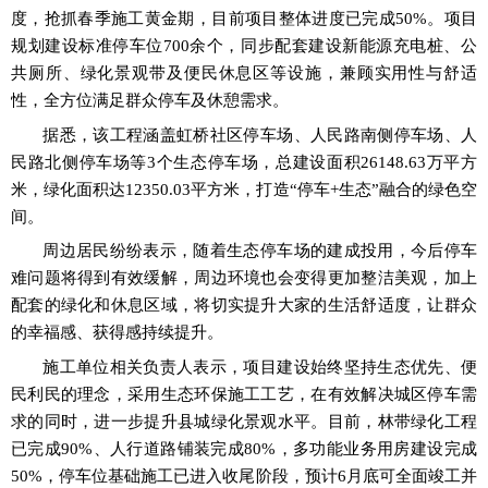
度，抢抓春季施工黄金期，目前项目整体进度已完成50%。项目
规划建设标准停车位700余个，同步配套建设新能源充电桩、公
共厕所、绿化景观带及便民休息区等设施，兼顾实用性与舒适
性，全方位满足群众停车及休憩需求。
据悉，
该工程涵盖虹桥社区停车场、人民路南侧停车场、人
民路北侧停车场
等
3个生态停车场，总建设面积26148.63万平方
米，绿化面积达12350.03
平方米，打造
“停车+生态”融合的绿色空
间。
周边居民纷纷表示，随着生态停车场的建成投用，今后停车
难问题将得到有效缓解，周边环境也会变得更加整洁美观，加上
配套的绿化和休息区域，将切实提升大家的生活舒适度，让群众
的幸福感、获得感持续提升。
施工单位相关负责人表示，项目建设始终坚持生态优先、便
民利民的理念，采用生态环保施工工艺，在有效解决城区停车需
求的同时，进一步提升县城绿化景观水平。目前，林带绿化工程
已
完成
90%、人行道路铺装完成80%，多功能业务用房建设完成
50%，停车位基础施工已进入收尾阶段，预计6月
底可全面竣工并