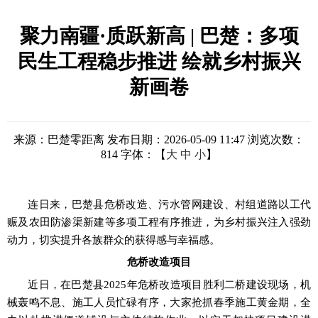
聚力南疆·质跃新高 | 巴楚：多项
民生工程稳步推进 绘就乡村振兴
新画卷
来源：巴楚零距离
发布日期：2026-05-09 11:47
浏览次数：
814
字体：【
大
中
小
】
连日来，巴楚县危桥改造、污水管网建设、村组道路以工代
赈及农田防渗渠新建等多项工程有序推进，为乡村振兴注入强劲
动力，切实提升各族群众的获得感与幸福感。
危桥改造项目
近日，
在巴楚县
2025年危桥改造项目胜利二桥建设现场，机
械轰鸣不息、施工人员忙碌有序，大家抢抓春季施工黄金期，全