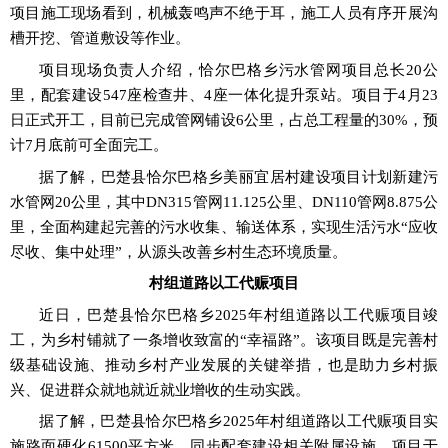
项目施工现场看到，机械轰鸣声不绝于耳，施工人员有序开展沟
槽开挖、管道敷设等作业。
项目现场负责人介绍，恰
尔巴格乡污水管网项目总长
20公
里，配套建设547座检查井、4座一体化提升泵站。项目于4月23
日正式开工，目前已完成管网铺设6公里，占总工程量的30%，预
计7月底前可全面
完工。
据了解，巴楚县恰尔巴格乡美丽宜居村建设项目计划新建污
水管
网
20公里，其中DN315管网11.125公里、DN110管网8.875公
里，全面构建起完善的污水收集、输送体系，实现生活污水
“应收
尽收、集中处理”，从源头改善乡村生态环境质量。
村组道路以工代赈项目
近日，巴楚县恰尔巴格
乡
2025年村组
道路以工代赈项目竣
工，为乡村铺就了一条增收致富的
“幸福路”。该项目既是完善村
级基础设施、推动乡村产业发展的关键举措，也是助力乡村振
兴、促进群众就地就近就业增收的生动实践。
据了解，巴楚县恰尔巴格
乡
2025年村组道路以工代赈项目实
施路面硬化61500平方米，同步配套建设相关附属设施。项目于