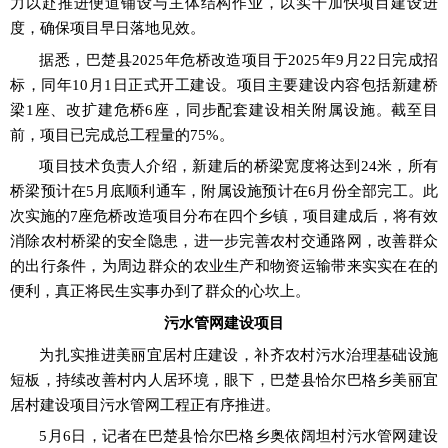
力以赴推进便道铺设与主体结构作业，以实干加快项目建设进
度，确保项目早日落地见效。
据悉，巴楚县
2025年危桥改造项目于2025年9月22日完成招
标，同年10月1日正式开工建设。项目主要建设内容包括新建桥
梁1座、改扩建危桥6座，同步配套建设相关附属设施。截至目
前，项目已完成总工程量的75%
。
项目技术负责人介绍，新建后的桥梁宽度将达到
24米，所有
桥梁预计在5月底顺利通车，附属设施预计在6月份全部完工。
此
次实施的
7
座危桥改造项目分布在四个乡镇，项目建成后，将有效
消除农村桥梁的安全隐患，进一步完善农村交通路网，改善群众
的出行条件，为周边群众的农业生产和物资运输带来实实在在的
便利，真正将民生实事办到了群众的心坎上。
污水管网建设项目
为扎实推进美丽宜居村庄建设，补齐农村污水治理基础设施
短板，持续改善村内人居环境
，
眼下，巴楚县恰尔巴格乡美丽宜
居村建设项目污水管网工程正有序推进。
5月6日，记者在
巴楚县恰尔巴格乡奥依阔坦村污水管网建设