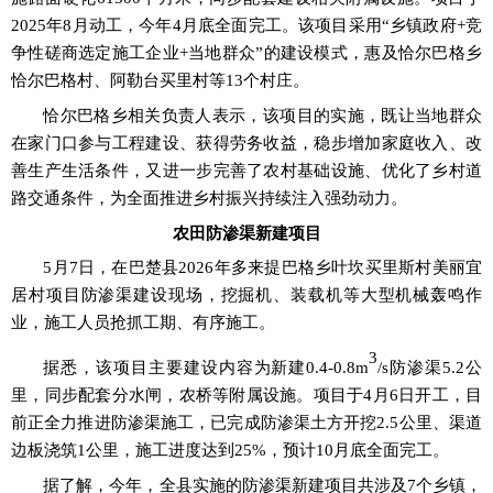
2025年8月动工，今年4月
底全面完工。该项目采用
“乡镇政府+竞
争性磋商选定施工企业+当地群众”的建设模式，惠及恰尔巴格乡
恰尔巴格村、阿勒台买里村等
13个
村庄。
恰尔巴格乡相关负责人表示，该项目的实施，既让当地群众
在家门口参与工程建设、获得劳务收益，稳步增加家庭收入、改
善生产生活条件，又进一步完善了农村基础设施、优化了乡村道
路交通条件，为全面推进乡村振兴持续注入强劲动力。
农田防渗渠新建项目
5月7日，在巴楚县2026年多来提巴格乡叶坎买里斯村美丽宜
居村项目防渗渠建设现场，挖掘机、装载机等大型机械轰鸣作
业，施工人员抢抓工期、有序施工。
3
据悉，
该项目主要建设内容为新建
0.4
-
0.8m
/s防渗渠5.2
公
里，同步配套分水闸，农桥等附属设施。项目
于
4月6日开工，目
前正全力推进防渗渠施工，已完成防渗渠土方开挖2.5公里、渠道
边板浇筑1公里，施工进度达到25%，预计10月底全面完工。
据了解，今年，全县实施的防渗渠新建项目共涉
及
7个乡镇，